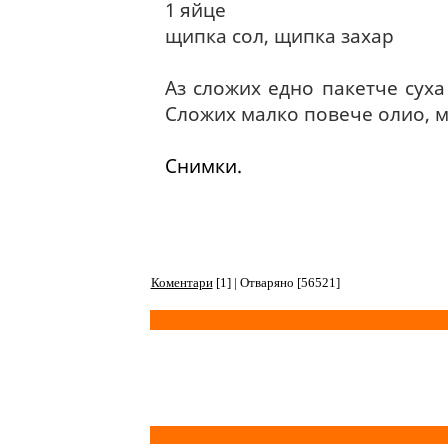
1 яйце
щипка сол, щипка захар
Аз сложих едно пакетче суха 
Сложих малко повече олио, м
Снимки.
Коментари
[1] | Отваряно [56521]