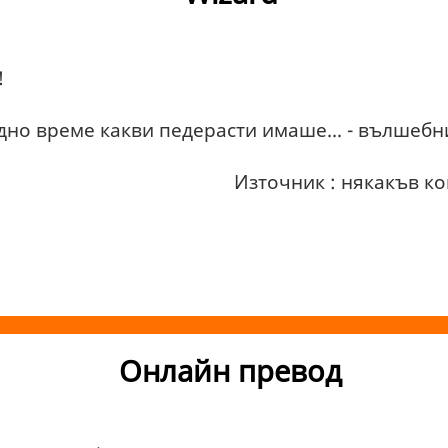
!
Едно време какви педерасти имаше... - вълшебн
Източник : някакъв к
Онлайн превод