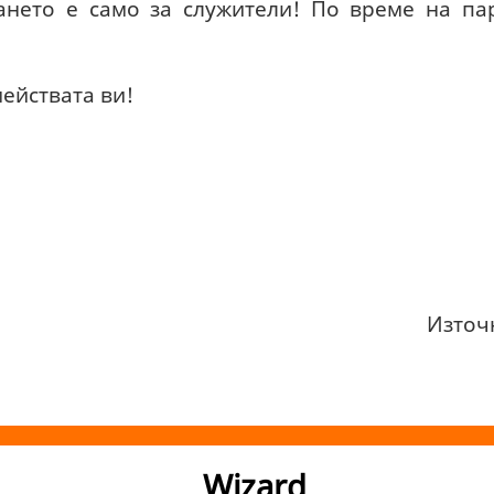
рането е само за служители! По време на п
мействата ви!
Източ
Wizard