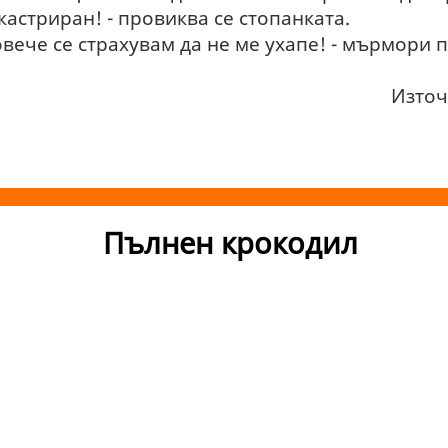
 кастриран! - провиква се стопанката.
 повече се страхувам да не ме ухапе! - мърмори
Източн
Пълнен крокодил