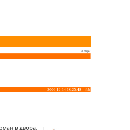
По-стари
-- 2006-12-14 18:25:48 -- feb
рман в двора.