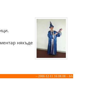
ици.
оментар някъде
-- 2006-12-11 16:08:08 -- feb