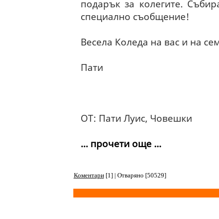
подарък за колегите. Съби
специално съобщение!
Весела Коледа на вас и на се
Пати
ОТ: Пати Луис, Човешки
... прочети още ...
Коментари
[1] | Отваряно [50529]