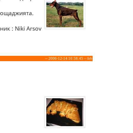
 пощаджията.
ик : Niki Arsov
-- 2006-12-14 16:58:45 -- feb