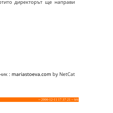
артито директорът ще направи
ник :
mariastoeva.com
by NetCat
-- 2006-12-11 17:37:21 -- feb