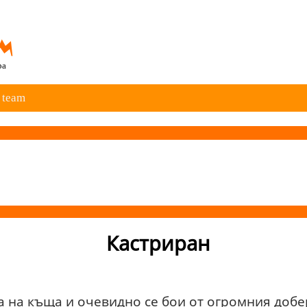
ра
 team
Кастриран
 на къща и очевидно се бои от огромния добе