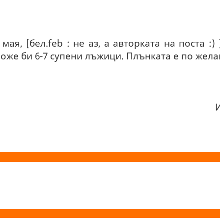
мая, [бел.feb : не аз, а авторката на поста :)
оже би 6-7 супени лъжици. Плънката е по жела