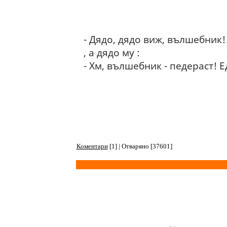
- Дядо, дядо виж, вълшебник!
, а дядо му :
- Хм, вълшебник - педераст! 
Коментари
[1] | Отваряно [37601]