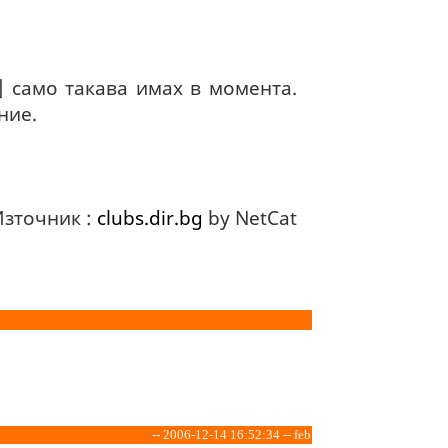
 ] само такава имах в момента.
ние.
Източник :
clubs.dir.bg
by NetCat
-- 2006-12-14 16:52:34 -- feb