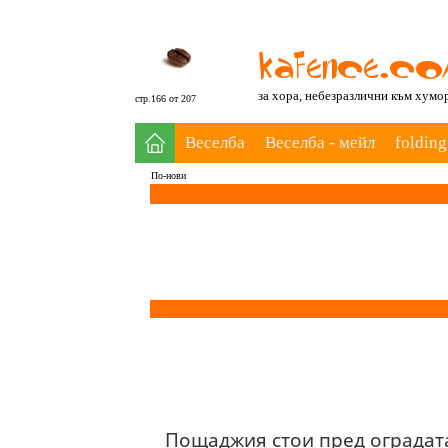
за хора, небезразлични към хумо
стр.166 от 207
Веселба
Веселба - мейл
folding
По-нови
Пощаджия стои пред оградата