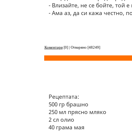
- Влизайте, не се бойте, той е
- Ама аз, да си кажа честно,
Коментари
[0] | Отваряно [48249]
Рецептата:
500 гр брашно
250 мл прясно мляко
2 сл олио
40 грама мая