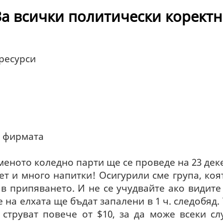
За всички политически коректн
ресурси
а фирмата
меното коледно парти ще се проведе на 23 деке
т и много напитки! Осигурили сме група, коя
 в припяването. И не се учудвайте ако види
 на елхата ще бъдат запалени в 1 ч. следобяд.
 струват повече от $10, за да може всеки сл