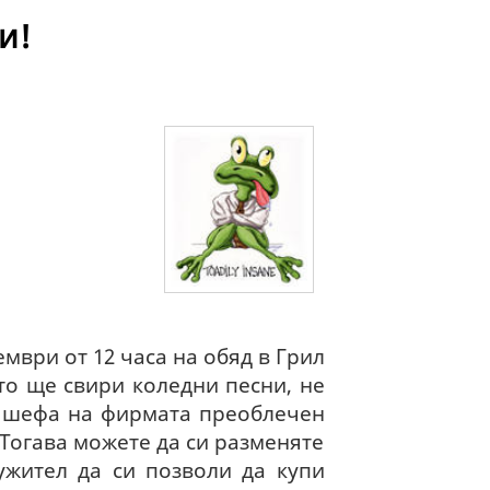
и!
мври от 12 часа на обяд в Грил
то ще свири коледни песни, не
те шефа на фирмата преоблечен
 Тогава можете да си разменяте
ужител да си позволи да купи