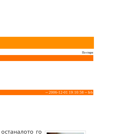
По-стари
-- 2006-12-01 19:10:58 -- feb
.
 останалото го