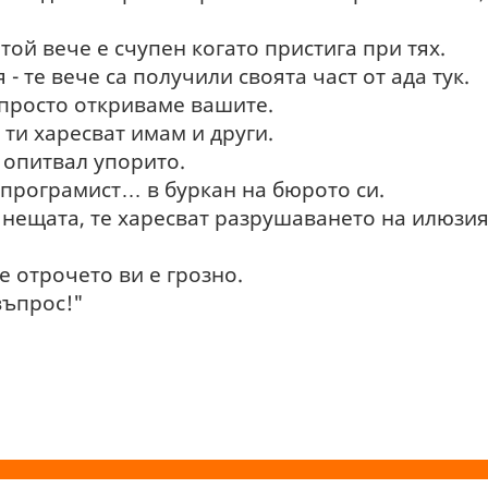
той вече е счупен когато пристига при тях.
 - те вече са получили своята част от ада тук.
просто откриваме вашите.
е ти харесват имам и други.
и опитвал упорито.
 програмист… в буркан на бюрото си.
 нещата, те харесват разрушаването на илюзия
е отрочето ви е грозно.
въпрос!"