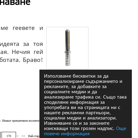
знаване
аме геевете и
идеята за тоя
ая. Нечия гей
аботата. Браво!
Използваме бисквитки за да
персонализираме съдържанието и
Източник : krivil
рекламите, за добавките за
социалните медии и да
анализираме трафика си. Също така
споделяме информация за
употребата ви на страницата ни с
нашите рекламни партньори,
социални медии и анализатори.
Извиняваме се и за законите
. Имаше превантивно-възпитателна дейност, извършена с голяма динамика
---- naso
изискващи този грозен надпис.
Още
повече информация
170
>
>>
Най-старо