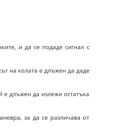
ките, и да се подаде сигнал с
кът на колата е длъжен да даде
ой е длъжен да излежи остатъка
невра, за да се различава от