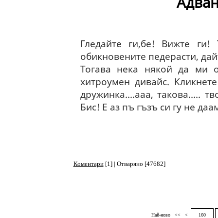
Адван
Гледайте ги,бе! Вижте ги!
обикновените педерасти, дайте
Тогава нека някой да ми о
хитроумен дивайс. Кликнет
дружинка....ааа, такова.....
Бис! Е аз пъ гъзъ си гу не даа
Коментари
[1] | Отваряно [47682]
Най-ново
<<
<
160