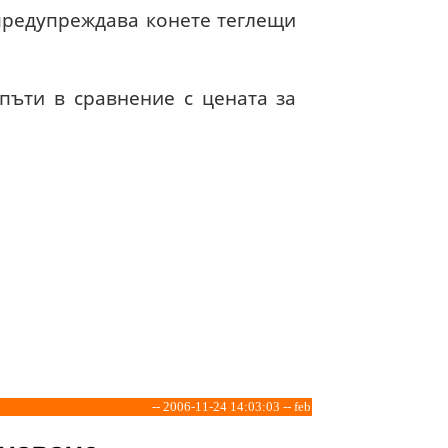
предупреждава конете теглещи
 пъти в сравнение с цената за
-- 2006-11-24 14:03:03 -- feb