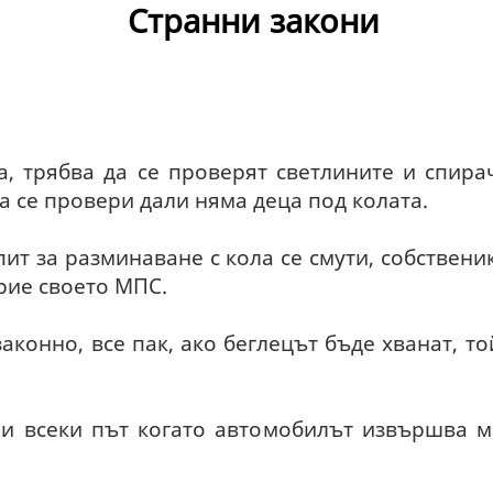
Странни закони
, трябва да се проверят светлините и спирач
а се провери дали няма деца под колата.
пит за разминаване с кола се смути, собствени
рие своето МПС.
законно, все пак, ако беглецът бъде хванат, т
и всеки път когато автомобилът извършва ма