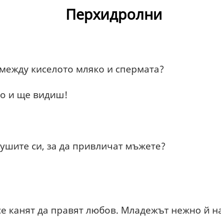
Перхидролни
 между киселото мляко и спермата?
ко и ще видиш!
 ушите си, за да привличат мъжете?
е канят да правят любов. Младежът нежно й н