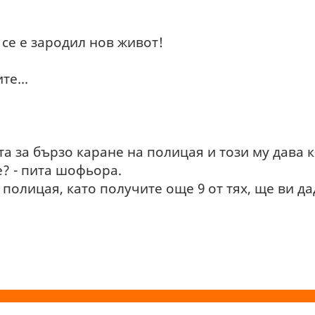
 се е зародил нов живот!
те...
а за бързо каране на полицая и този му дава 
е? - пита шофьора.
у полицая, като получите още 9 от тях, ще ви д