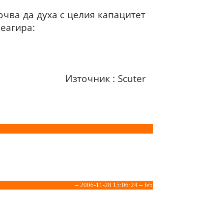
очва да духа с целия капацитет
еагира:
Източник : Scuter
-- 2006-11-28 15:06:24 -- feb