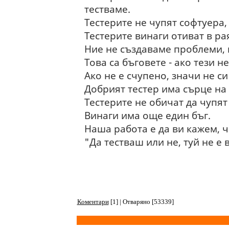
тестваме.
Тестерите не чупят софтуера, 
Тестерите винаги отиват в рая
Ние не създаваме проблеми, 
Това са бъговете - ако тези н
Ако не е счупено, значи не с
Добрият тестер има сърце на
Тестерите не обичат да чупят
Винаги има още един бъг.
Наша работа е да ви кажем, ч
"Да тестваш или не, туй не е 
Коментари
[1] | Отваряно [53339]