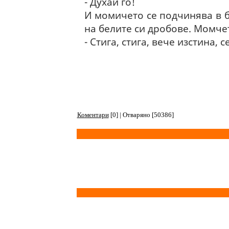
- Духай го!
И момичето се подчинява в б
на белите си дробове. Момче
- Стига, стига, вече изстина, 
Коментари
[0] | Отваряно [50386]