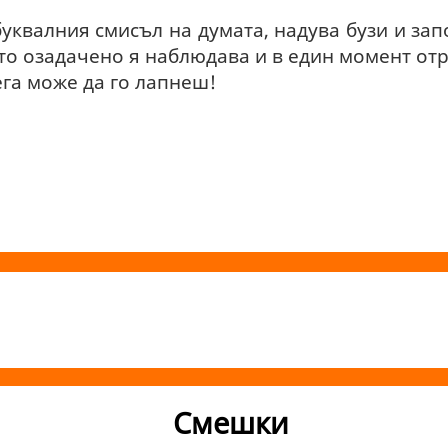
уквалния смисъл на думата, надува бузи и зап
то озадачено я наблюдава и в един момент отр
сега може да го лапнеш!
Смешки