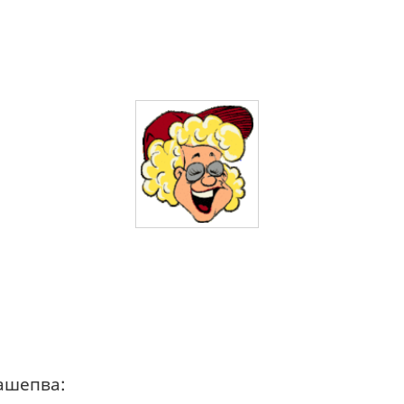
ашепва: