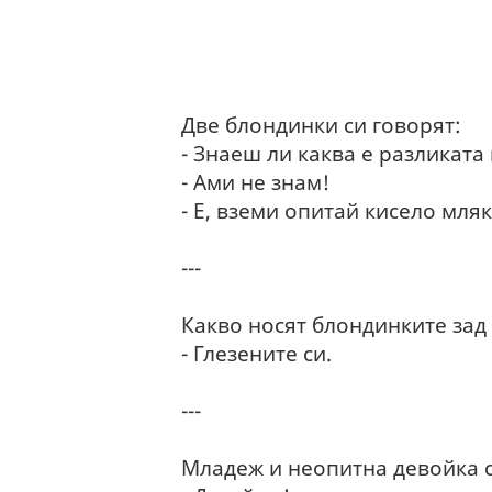
Две блондинки си говорят:
- Знаеш ли каква е разликата
- Ами не знам!
- Е, вземи опитай кисело мля
---
Какво носят блондинките зад
- Глезените си.
---
Младеж и неопитна девойка с