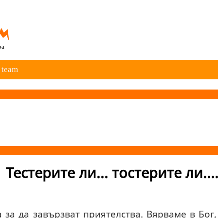
ра
 team
Тестерите ли... тостерите ли...
а за да завързват приятелства. Вярваме в Бог,