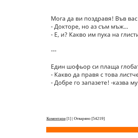
Мога да ви поздравя! Във вас
- Докторе, но аз съм мъж...
- Е, и? Какво им пука на глисти
---
Един шофьор си плаща глобат
- Какво да правя с това листч
- Добре го запазете! -казва м
Коментари
[1] | Отваряно [54219]