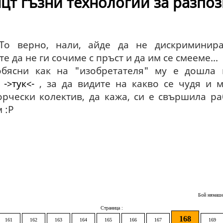
цт гъзни технологии за разпо
 То верно, нали, айде да не дискриминир
 да не ги сочиме с пръст и да им се смееме...
бясни как на "изобретателя" му е дошла 
е
->тук<-
, за да видите на какво се чудя и м
 творчески колектив, да кажа, си е свършила р
м :P
Бой нямаше
Страница :
168
161
162
163
164
165
166
167
169