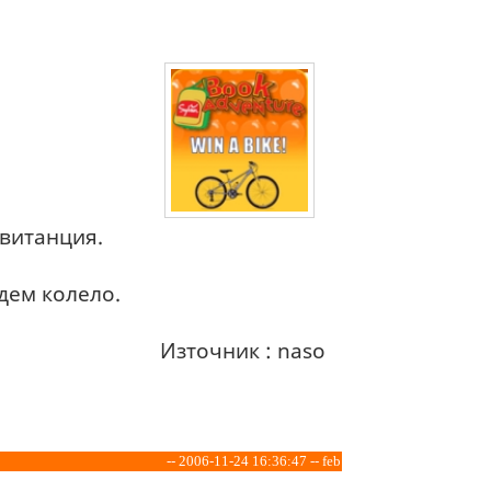
квитанция.
адем колело.
Източник : naso
-- 2006-11-24 16:36:47 -- feb