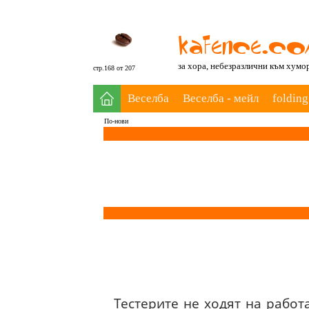
за хора, небезразлични към хумо
стр.168 от 207
Веселба
Веселба - мейл
folding
По-нови
Тестерите не ходят на работ