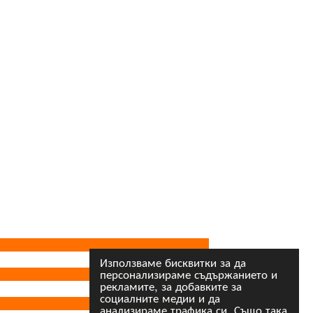
Използваме бисквитки за да
персонализираме съдържанието и
рекламите, за добавките за
социалните медии и да
анализираме трафика си. Също така