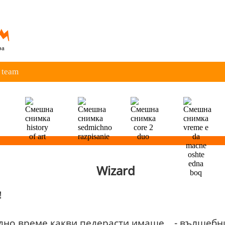
ра
 team
Wizard
!
Едно време какви педерасти имаше... - вълшебн