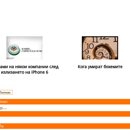
ами на някои компании след
Кога умират бохемите
излизането на iPhone 6
umen
....
ia