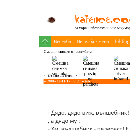
за хора, небезразлични към хумо
Веселба
Веселба - мейл
folding
Смешни снимки от веселбата
<-- По-нови
По-стари -->
-- 2006-12-11 17:37:21 -- feb
- Дядо, дядо виж, вълшебник!
, а дядо му :
- Хм, вълшебник - педераст! 