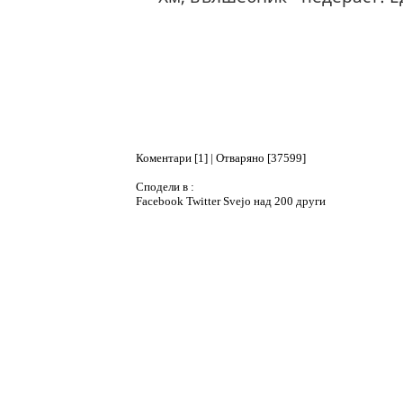
Коментари [1] | Отваряно [37599]
Сподели в :
Facebook
Twitter
Svejo
над 200 други