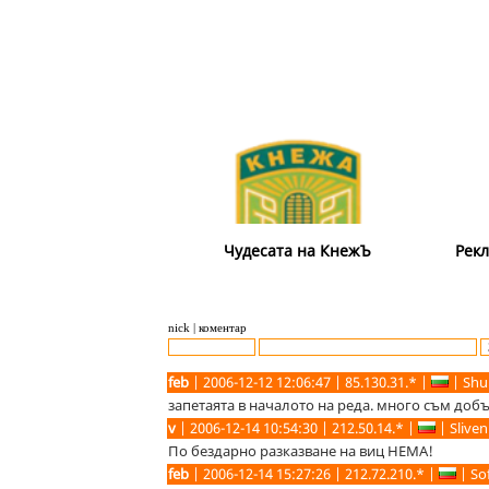
Чудесата на КнежЪ
Рекл
nick | коментар
feb
| 2006-12-12 12:06:47 | 85.130.31.* |
| Sh
запетаята в началото на реда. много съм добър.
v
| 2006-12-14 10:54:30 | 212.50.14.* |
| Sliven
По бездарно разказване на виц НЕМА!
feb
| 2006-12-14 15:27:26 | 212.72.210.* |
| Sof