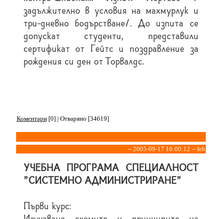
задължително в условия на махмурлук и
три-дневно бодърстване/. До изпита се
допускат студенти, представили
сертификат от Гейтс и поздравление за
рождения си ден от Торвалдс.
Коментари
[0] | Отваряно [34619]
-- 2005-09-17 16:00:12 -- feb
УЧЕБНА ПРОГРАМА СПЕЦИАЛНОСТ
"СИСТЕМНО АДМИНИСТРИРАНЕ"
Първи курс:
Изучаване схемите и принципите на