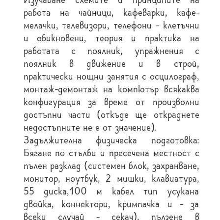
работа на чайници, кафеварки, кафе-
мелачки, телевизори, телефони - клетъчни
и обикновени, теория и практика на
работата с поялник, упражнения с
поялник в движение и в строй,
практически нощни занятия с осцилограф,
монтаж-демонтаж на компютър всякаква
конфигурация за време от произволни
достъпни части (откъде ще откраднете
недостъпните не е от значение).
Задължителна физическа подготовка:
Бягане по стълби и пресечена местност с
пълен разклад (системен блок, захранване,
монитор, ноутбук, 2 мишки, клавиатура,
55 диска,100 м кабел тип усукана
двойка, коннектори, кримпачка и - за
всеки случай - секач), пълзене в