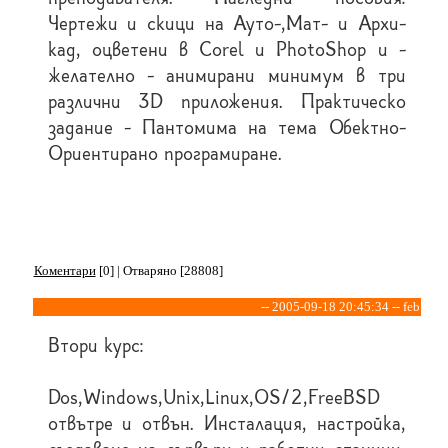
Чертежи и скици на Ауто-,Мат- и Архи-
кад, оцветени в Corel и PhotoShop и -
желателно - анимирани минимум в три
различни 3D приложения. Практическо
задание - Пантомима на тема Обектно-
Ориентирано програмиране.
Коментари
[0] | Отваряно [28808]
-- 2005-09-18 20:45:34 -- feb
Втори курс:
Dos,Windows,Unix,Linux,OS/2,FreeBSD
отвътре и отвън. Инсталация, настройка,