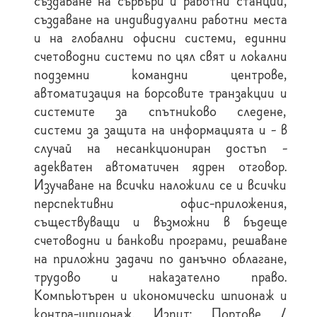
създаване на сървъри и работни станции,
създаване на индивидуални работни места
и на глобални офисни системи, единни
счетоводни системи по цял свят и локални
подземни командни центрове,
автоматизация на борсовите транзакции и
системите за спътниково следене,
системи за защита на информацията и - в
случай на несанкциониран достъп -
адекватен автоматичен ядрен отговор.
Изучаване на всички наложили се и всички
перспективни офис-приложения,
съществуващи и възможни в бъдеще
счетоводни и банкови програми, решаване
на приложни задачи по данъчно облагане,
трудово и наказателно право.
Компьютърен и икономически шпионаж и
контра-шпионаж. Изпит: Портове /