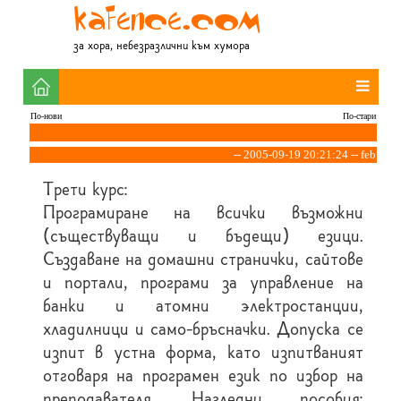
за хора, небезразлични към хумора
По-нови
По-стари
-- 2005-09-19 20:21:24 -- feb
Трети курс:
Програмиране на всички възможни
(съществуващи и бъдещи) езици.
Създаване на домашни странички, сайтове
и портали, програми за управление на
банки и атомни электростанции,
хладилници и само-бръсначки. Допуска се
изпит в устна форма, като изпитваният
отговаря на програмен език по избор на
преподавателя. Нагледни пособия: