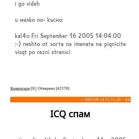
i go videh
и малко по- късно:
kal4o Fri September 16 2005 14:04:00
:-) neshto ot sorta na imenata na piqnicite
visqt po razni stranici
Коментари
[0] | Отваряно [42378]
-- 2005-09-14 15:11:28 -- feb
ICQ спам