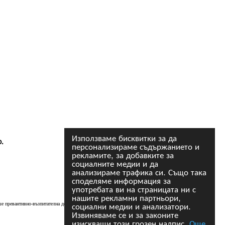
Използваме бисквитки за да
.
персонализираме съдържанието и
рекламите, за добавките за
социалните медии и да
анализираме трафика си. Също така
споделяме информация за
употребата ви на страницата ни с
нашите рекламни партньори,
социални медии и анализатори.
 превантивно-възпитателна дейност, извършена с голяма динамика
---- naso
Извиняваме се и за законите
изискващи този грозен надпис.
Още