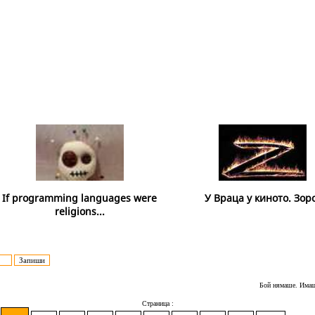
If programming languages were
У Враца у киното. Зоро
religions...
Бой нямаше. Имаше
Страница :