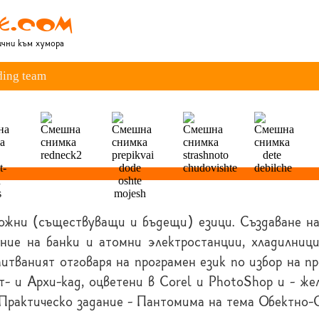
лични към хумора
ding team
ожни (съществуващи и бъдещи) езици. Създаване на
ение на банки и атомни электростанции, хладилници
питваният отговаря на програмен език по избор на п
т- и Архи-кад, оцветени в Corel и PhotoShop и - ж
 Практическо задание - Пантомима на тема Обектно-