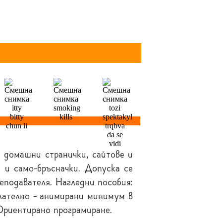
 домашни странички, сайтове и
 и само-бръсначки. Допуска се
реподавателя. Нагледни пособия:
елателно - анимирани минимум в
Ориентирано програмиране.