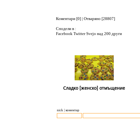
Коментари [0] | Отваряно [28807]
Сподели в :
Facebook
Twitter
Svejo
над 200 други
Сладко [женско] отмъщение
nick | коментар