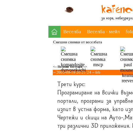
за хора, небезраз
Веселба
Веселба - мейл
fol
Смешни снимки от веселбата
<-- По-нови
По-стари -->
-- 2005-09-19 20:21:24 -- feb
Трети курс:
Програмиране на всички възм
портали, програми за управл
изпит в устна форма, като из
Чертежи и скици на Ауто-,Ма
три различни 3D приложения.