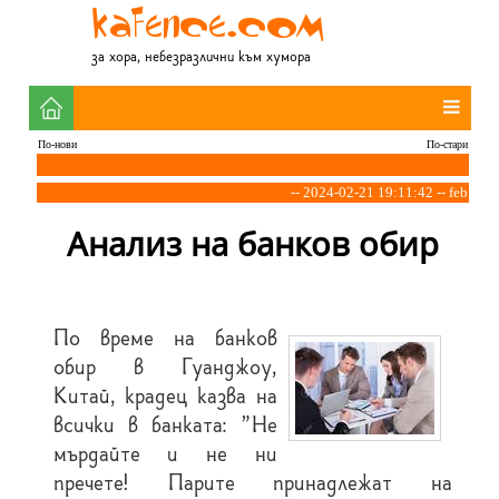
за хора, небезразлични към хумора
По-нови
По-стари
-- 2024-02-21 19:11:42 -- feb
Анализ на банков обир
По време на банков
обир в Гуанджоу,
Китай, крадец казва на
всички в банката: "Не
мърдайте и не ни
пречете! Парите принадлежат на