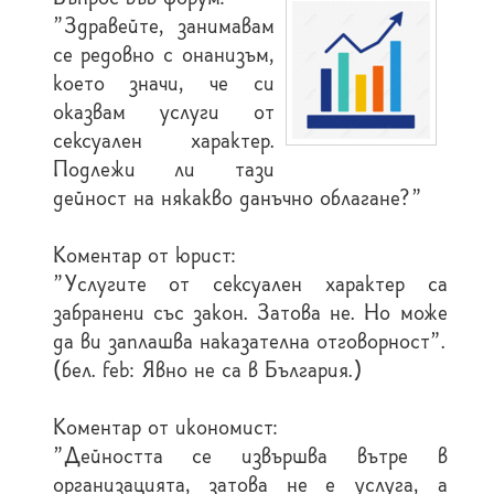
"Здравейте, занимавам
се редовно с онанизъм,
което значи, че си
оказвам услуги от
сексуален характер.
Подлежи ли тази
дейност на някакво данъчно облагане?"
Коментар от юрист:
"Услугите от сексуален характер са
забранени със закон. Затова не. Но може
да ви заплашва наказателна отговорност".
(бел. feb: Явно не са в България.)
Коментар от икономист:
"Дейността се извършва вътре в
организацията, затова не е услуга, а