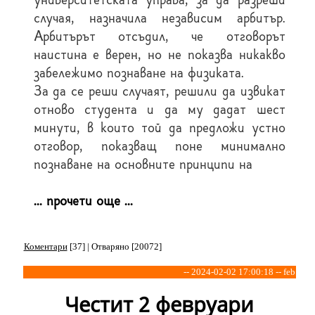
случая, назначила независим арбитър.
Арбитърът отсъдил, че отговорът
наистина е верен, но не показва никакво
забележимо познаване на физиката.
За да се реши случаят, решили да извикат
отново студента и да му дадат шест
минути, в които той да предложи устно
отговор, показващ поне минимално
познаване на основните принципи на
... прочети още ...
Коментари
[37] | Отваряно [20072]
-- 2024-02-02 17:00:18 -- feb
Честит 2 февруари