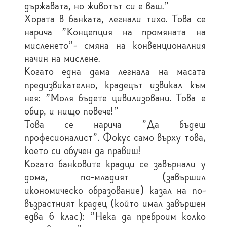
държавата, но животът си е ваш."
Хората в банката, легнали тихо. Това се
нарича "Концепция на промяната на
мисленето"- смяна на конвенционалния
начин на мислене.
Когато една дама легнала на масата
предизвикателно, крадецът извикал към
нея: "Моля бъдете цивилизовани. Това е
обир, и нищо повече!"
Това се нарича "Да бъдеш
професионалист". Фокус само върху това,
което си обучен да правиш!
Когато банковите крадци се завърнали у
дома, по-младият (завършил
икономическо образование) казал на по-
възрастният крадец (който имал завършен
едва 6 клас): "Нека да преброим колко