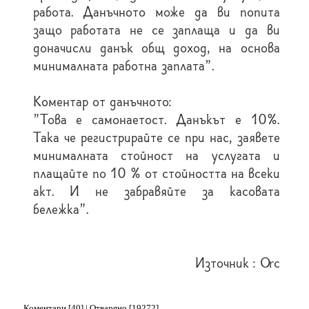
работа. Данъчното може да ви попита
защо работата не се заплаща и да ви
доначисли данък общ доход, на основа
минималната работна заплата".
Коментар от данъчното:
"Това е самонаетост. Данъкът е 10%.
Така че регистрирайте се при нас, заявете
минималната стойност на услугата и
плащайте по 10 % от стойността на всеки
акт. И не забравяйте за касовата
бележка".
Източник : Orc
Коментари
[40] | Отваряно [19272]