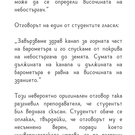
може да се определи височината на
небостъргач.”
Отговорът на един от студентите гласял:
“Завързваме здрав канап за горната част
на барометъра и го спускаме от покрива
на небостъргача до земята. Сумата от
дължината на канапа и дължината на
барометъра е равна на височината на
зданието.”
Този невероятно оригинален отговор така
разгневил преподавателя, че студентът
бил веднага скъсан. Студентът обаче се
оплакал, твърдейки, че отговорът му е
несъмнено верен, поради което
университетската управа, за да разреши