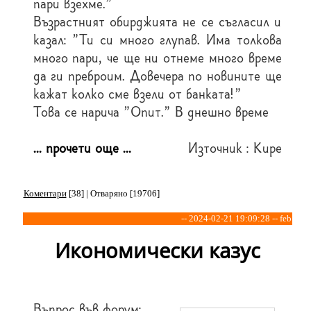
пари взехме."
Възрастният обирджията не се съгласил и
казал: "Ти си много глупав. Има толкова
много пари, че ще ни отнеме много време
да ги преброим. Довечера по новините ще
кажат колко сме взели от банката!"
Това се нарича "Опит." В днешно време
... прочети още ...
Източник : Кире
Коментари
[38] | Отваряно [19706]
-- 2024-02-21 19:09:28 -- feb
Икономически казус
Въпрос във форум: