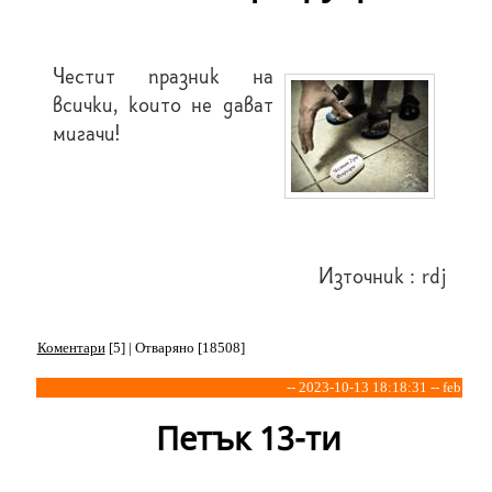
Честит празник на
всички, които не дават
мигачи!
Източник : rdj
Коментари
[5] | Отваряно [18508]
-- 2023-10-13 18:18:31 -- feb
Петък 13-ти