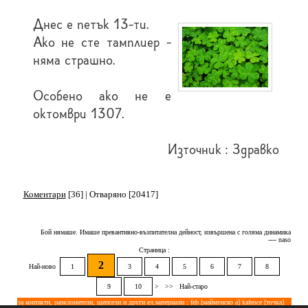
Днес е петък 13-ти.
Ако не сте тамплиер -
няма страшно.
Особено ако не е
октомври 1307.
Източник : Здравко
Коментари
[36] | Отваряно [20417]
Бой нямаше. Имаше превантивно-възпитателна дейност, извършена с голяма динамика
---- naso
Страница :
2
Най-ново
1
3
4
5
6
7
8
9
10
>
>>
Най-старо
за контакти, разклонители, щепсели и други ел.материали : feb [маймунско а] kafence [точка]