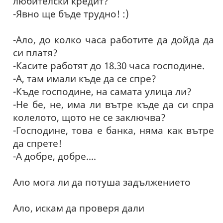
любителски кредит?
-Явно ще бъде трудно! :)
-Ало, до колко часа работите да дойда да
си платя?
-Касите работят до 18.30 часа господине.
-А, там имали къде да се спре?
-Къде господине, на самата улица ли?
-Не бе, не, има ли вътре къде да си спра
колелото, щото не се заключва?
-Господине, това е банка, няма как вътре
да спрете!
-А добре, добре....
Ало мога ли да потуша задължението
Ало, искам да проверя дали