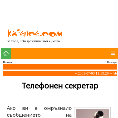
за хора, небезразлични към хумора
По-нови
По-стари
-- 2009-07-03 11:53:26 -- feb
Телефонен секретар
Ако ви е омръзнало
съобщението на