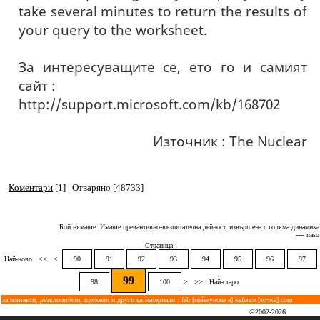
take several minutes to return the results of
your query to the worksheet.
За интересуващите се, ето го и самият
сайт :
http://support.microsoft.com/kb/168702
Източник : The Nuclear
Коментари
[1] | Отваряно [48733]
Бой нямаше. Имаше превантивно-възпитателна дейност, извършена с голяма динамика
---- naso
Страница :
Най-ново
<<
<
90
91
92
93
94
95
96
97
99
98
100
>
>>
Най-старо
за контакти, разклонители, щепсели и други ел.материали : feb [маймунско а] kafence [точка] com
©2002-2026
kafence.com
All rights