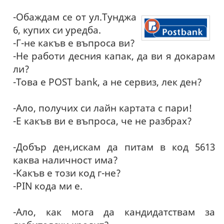
-Обаждам се от ул.Тунджа
6, купих си уредба.
-Г-не какъв е въпроса ви?
-Не работи десния капак, да ви я докарам
ли?
-Това е РОST bank, а не сервиз, лек ден?
-Ало, получих си лайн картата с пари!
-Е какъв ви е въпроса, че не разбрах?
-Добър ден,искам да питам в код 5613
каква наличност има?
-Какъв е този код г-не?
-PIN кода ми е.
-Ало, как мога да кандидатствам за