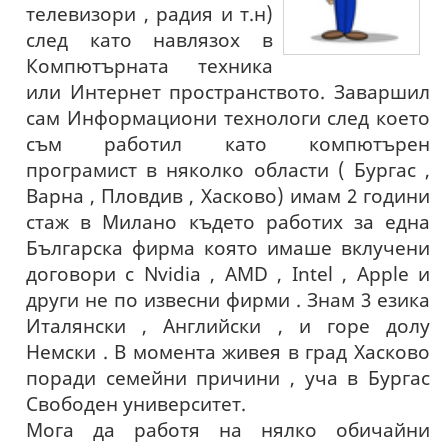
телевизори , радия и т.н)
след като навлязох в
Компютърната техника
или Интернет пространството. Заваршил
сам Информациони технологи след което
съм работил като компютърен
програмист в няколко области ( Бургас ,
Варна , Пловдив , Хасково) имам 2 години
стаж в Милано където работих за една
Българска фирма която имаше вклучени
договори с Nvidia , AMD , Intel , Apple и
други не по извесни фирми . Знам 3 езика
Италянски , Английски , и горе долу
Немски . В момента живея в град Хасково
поради семейни причини , уча в Бургас
Свободен университет.
Мога да работя на нялко обичайни