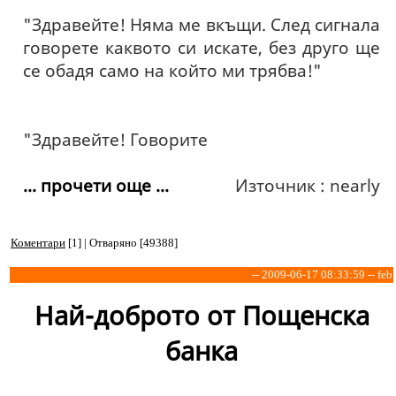
"Здравейте! Няма ме вкъщи. След сигнала
говорете каквото си искате, без друго ще
се обадя само на който ми трябва!"
"Здравейте! Говорите
... прочети още ...
Източник : nearly
Коментари
[1] | Отваряно [49388]
-- 2009-06-17 08:33:59 -- feb
Най-доброто от Пощенска
банка