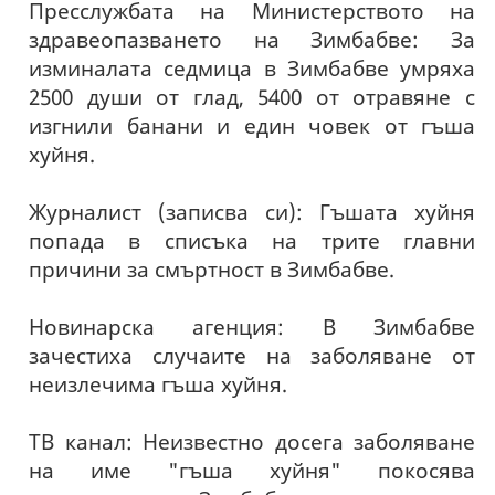
Пресслужбата на Министерството на
здравеопазването на Зимбабве: За
изминалата седмица в Зимбабве умряха
2500 души от глад, 5400 от отравяне с
изгнили банани и един човек от гъша
хуйня.
Журналист (записва си): Гъшата хуйня
попада в списъка на трите главни
причини за смъртност в Зимбабве.
Новинарска агенция: В Зимбабве
зачестиха случаите на заболяване от
неизлечима гъша хуйня.
ТВ канал: Неизвестно досега заболяване
на име "гъша хуйня" покосява