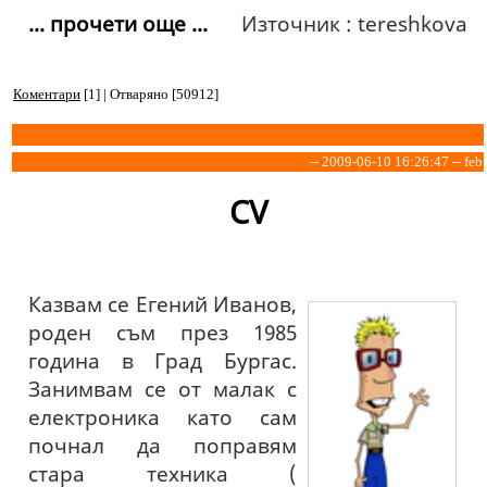
... прочети още ...
Източник : tereshkova
Коментари
[1] | Отваряно [50912]
-- 2009-06-10 16:26:47 -- feb
CV
Казвам се Егений Иванов,
роден съм през 1985
година в Град Бургас.
Занимвам се от малак с
електроника като сам
почнал да поправям
стара техника (