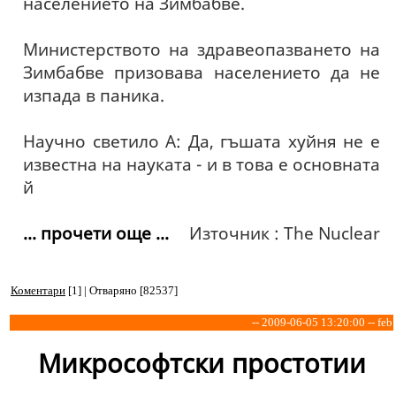
населението на Зимбабве.
Министерството на здравеопазването на
Зимбабве призовава населението да не
изпада в паника.
Научно светило А: Да, гъшата хуйня не е
известна на науката - и в това е основната
й
... прочети още ...
Източник : The Nuclear
Коментари
[1] | Отваряно [82537]
-- 2009-06-05 13:20:00 -- feb
Микрософтски простотии