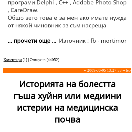
програми Delphi , C++ , Addobe Photo Shop
, CareDraw.
Общо зето това е за мен ако имате нужда
от някой чиновник аз съм насреща
... прочети още ...
Източник : fb - mortimor
Коментари
[1] | Отваряно [44052]
-- 2009-06-05 13:27:33 -- feb
Историята на болестта
гъша хуйня или медиини
истерии на медицинска
почва