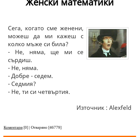
Женски математики
Сега, когато сме женени,
можеш да ми кажеш с
колко мъже си била?
- Не, няма, ще ми се
сърдиш.
- Не, няма.
- Добре - седем.
- Седмия?
- Не, ти си четвъртия.
Източник : Alexfeld
Коментари
[0] | Отваряно [46779]