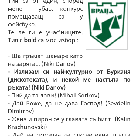
Тия са от един, според
мене - убав, конкурс
помещаващ са у
фейсбуко.
Те ле ги е учас'ниците.
Тия с
bold
са моя избор :
- Ша гръмат шамаре като
на зарята... (Niki Danov)
- Излизам си най-културно от Бурканя
(дискотеката), и некой ме настъпа по
ръката! (Niki Danov)
- Пий да та лови! (Mihail Sotirov)
- Дай Боже, да не дава Господ! (Sevdelin
Dimitrov)
- Жена и пирон се у главата съ бият! (Kalin
Krachunovski)
- Дай на сиромаа да стисне една тлъста