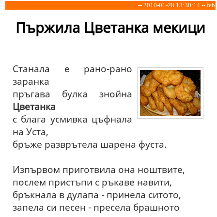
-- 2010-01-28 13:30:14 -- feb
Пържила Цветанка мекици
Станала е рано-рано
заранка
пръгава булка знойна
Цветанка
с блага усмивка цъфнала
на Уста,
бръже разврътела шарена фуста.
Изпървом приготвила она ноштвите,
послем пристъпи с ръкаве навити,
бръкнала в дулапа - принела ситото,
запела си песен - пресела брашното