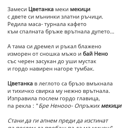
Замеси
Цветанка
меки
мекици
с двете си мънинки златни ръчици.
Редила маса- турнала кафето
към спалната бръже врътнала дупето...
А тама си дремел и ръкал блажено
изморен от сношка мъжо и
бай Нено
със черен засукан до уши мустак
и гордо навирен нагоре тумбак.
Цветанка
в леглото са бръзо вмъкнала
и тихичко свирка му нежно врътнала.
Изправила послем гордо главица,
па рекла : "
Бре Ненооо- Опръжих
мекици
Стани да ги апнем преди да изстинат
па послем да пробаш па да ма минеш
".