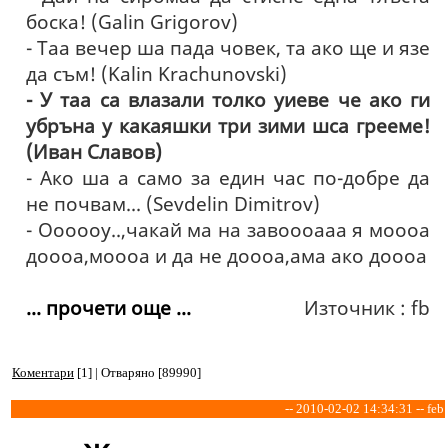
боска! (Galin Grigorov)
- Таа вечер ша пада човек, та ако ще и язе
да съм! (Kalin Krachunovski)
- У таа са влазали толко уиеве че ако ги
убръна у какаяшки три зими шса грееме!
(Иван Славов)
- Ако ша а само за един час по-добре да
не почвам... (Sevdelin Dimitrov)
- Оооооу..,чакай ма на завоооааа я моооа
доооа,моооа и да не доооа,ама ако доооа
... прочети още ...
Източник : fb
Коментари
[1] | Отваряно [89990]
-- 2010-02-02 14:34:31 -- feb