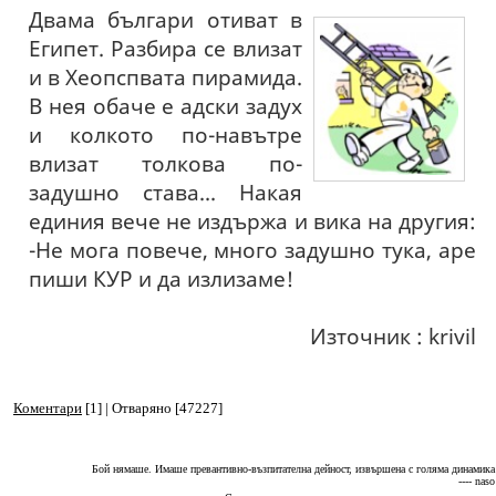
Двама българи отиват в
Египет. Разбира се влизат
и в Хеопспвата пирамида.
В нея обаче е адски задух
и колкото по-навътре
влизат толкова по-
задушно става... Накая
единия вече не издържа и вика на другия:
-Не мога повече, много задушно тука, аре
пиши КУР и да излизаме!
Източник : krivil
Коментари
[1] | Отваряно [47227]
Бой нямаше. Имаше превантивно-възпитателна дейност, извършена с голяма динамика
---- naso