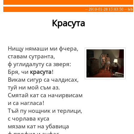
-- 2010-01-28 15:03:50 -- feb
Красута
Нищу нямаши ми фчера,
ставам сутранта,
ф углидалуту са зверя:
Бря, чи
красута
!
Викам сигур са чалдисах,
туй ни мой съм аз.
Смятай кат са начирвисам
и са нагласа!
Тъй пу нощник и терлици,
с чорлава куса
мязам кат на убавица
ф профил и анфас.