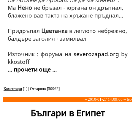
Ма
Нено
не бръзал - юргана он дръпнал,
блажено вав такта на хръкане пръднал...
Придръпал
Цветанка
в леглото небрежно,
балдъре заголил - замилвал
Източник : форума на
severozapad.org
by
kkostoff
... прочети още ...
Коментари
[1] | Отваряно [50962]
-- 2010-01-27 14:09:06 -- feb
Българи в Египет