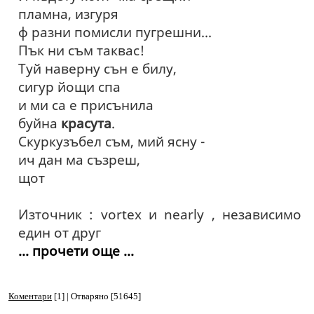
пламна, изгуря
ф разни помисли пугрешни...
Пък ни съм таквас!
Туй наверну сън е билу,
сигур йощи спа
и ми са е присънила
буйна
красута
.
Скуркузъбел съм, мий ясну -
ич дан ма съзреш,
щот
Източник : vortex и nearly , независимо
един от друг
... прочети още ...
Коментари
[1] | Отваряно [51645]