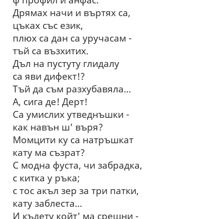
Дрямах начи и въртях са,
цъках със език,
плюх са дан са уручасам -
тъй са възхитих.
Дъл на пустуту глидалу
са яви дифект!?
Тъй да съм разхубавяла...
А, сига де! Дерт!
Са умислих утведнъшки -
как навън ш' въря?
Момцити ку са натръшкат
кату ма съзрат?
С модна фуста, чи забрадка,
с китка у ръка;
с тос акъл зер за три патки,
кату заблеста...
И къдету койт' ма срещни -