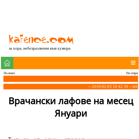
за хора, небезразлични към хумора
По-нови
По-стари
-- 2010-02-03 18:42:39 -- feb
Врачански лафове на месец
Януари