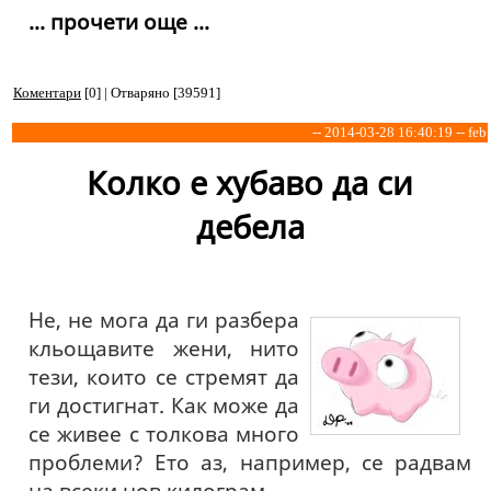
... прочети още ...
Коментари
[0] | Отваряно [39591]
-- 2014-03-28 16:40:19 -- feb
Колко е хубаво да си
дебела
Не, не мога да ги разбера
кльощавите жени, нито
тези, които се стремят да
ги достигнат. Как може да
се живее с толкова много
проблеми? Ето аз, например, се радвам
на всеки нов килограм.