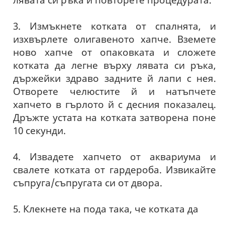
3. Измъкнете котката от спалнята, и
изхвърлете олигавеното хапче. Вземете
ново хапче от опаковката и сложете
котката да легне върху лявата си ръка,
държейки здраво задните й лапи с нея.
Отворете челюстите й и натъпчете
хапчето в гърлото й с десния показалец.
Дръжте устата на котката затворена поне
10 секунди.
4. Извадете хапчето от аквариума и
свалете котката от гардероба. Извикайте
съпруга/съпругата си от двора.
5. Клекнете на пода така, че котката да