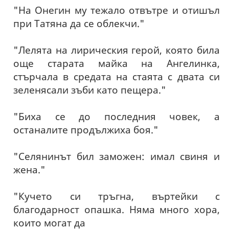
"На Онегин му тежало отвътре и отишъл
при Татяна да се облекчи."
"Лелята на лирическия герой, която била
още старата майка на Ангелинка,
стърчала в средата на стаята с двата си
зеленясали зъби като пещера."
"Биха се до последния човек, а
останалите продължиха боя."
"Селянинът бил заможен: имал свиня и
жена."
"Кучето си тръгна, въртейки с
благодарност опашка. Няма много хора,
които могат да