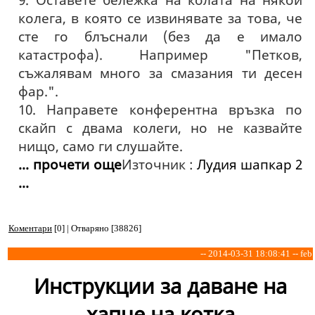
колега, в която се извинявате за това, че
сте го блъснали (без да е имало
катастрофа). Например "Петков,
съжалявам много за смазания ти десен
фар.".
10. Направете конферентна връзка по
скайп с двама колеги, но не казвайте
нищо, само ги слушайте.
... прочети още
Източник :
Лудия шапкар 2
...
Коментари
[0] | Отваряно [38826]
-- 2014-03-31 18:08:41 -- feb
Инструкции за даване на
хапче на котка