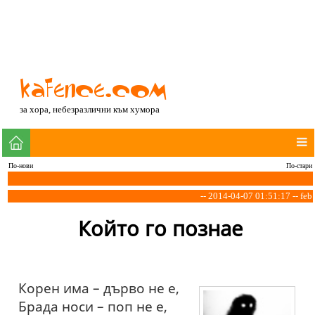
за хора, небезразлични към хумора
По-нови
По-стари
-- 2014-04-07 01:51:17 -- feb
Който го познае
Корен има – дърво не е,
Брада носи – поп не е,