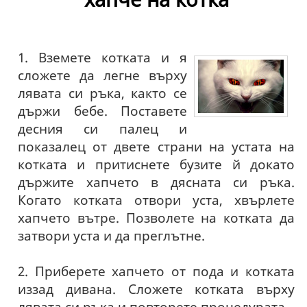
1. Вземете котката и я
сложете да легне върху
лявата си ръка, както се
държи бебе. Поставете
десния си палец и
показалец от двете страни на устата на
котката и притиснете бузите й докато
държите хапчето в дясната си ръка.
Когато котката отвори уста, хвърлете
хапчето вътре. Позволете на котката да
затвори уста и да преглътне.
2. Приберете хапчето от пода и котката
иззад дивана. Сложете котката върху
лявата си ръка и повторете процедурата.