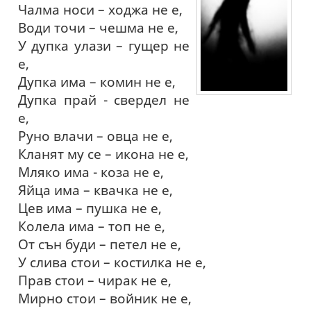
Чалма носи – ходжа не е,
Води точи – чешма не е,
У дупка улази – гущер не
е,
Дупка има – комин не е,
Дупка прай - свердел не
е,
Руно влачи – овца не е,
Кланят му се – икона не е,
Мляко има - коза не е,
Яйца има – квачка не е,
Цев има – пушка не е,
Колела има – топ не е,
От сън буди – петел не е,
У слива стои – костилка не е,
Прав стои – чирак не е,
Мирно стои – войник не е,