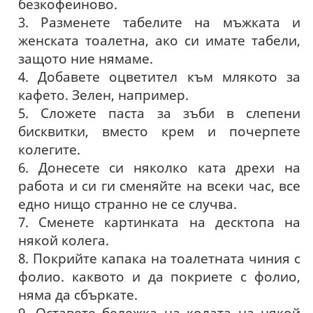
безкофеиново.
3. Разменете табелите на мъжката и
женската тоалетна, ако си имате табели,
защото ние нямаме.
4. Добавете оцветител към млякото за
кафето. Зелен, например.
5. Сложете паста за зъби в слепени
бисквитки, вместо крем и почерпете
колегите.
6. Донесете си няколко ката дрехи на
работа и си ги сменяйте на всеки час, все
едно нищо странно не се случва.
7. Сменете картинката на десктопа на
някой колега.
8. Покрийте капака на тоалетната чиния с
фолио. каквото и да покриете с фолио,
няма да сбъркате.
9. Оставете бележка на колата на някой