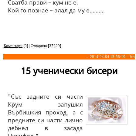
Сватба прави – кум не е,
Кой го познае – алал да му е..........
Коментари
[0] | Отваряно [37229]
-- 2014-04-04 18:58:19 -- feb
15 ученически бисери
"Със задните си части
Крум запушил
Върбишкия проход, а с
предните си части лично
дебнел в засада
Никифор."