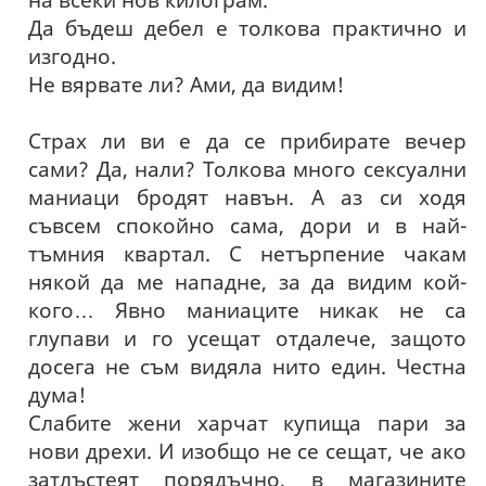
Да бъдеш дебел е толкова практично и
изгодно.
Не вярвате ли? Ами, да видим!
Страх ли ви е да се прибирате вечер
сами? Да, нали? Толкова много сексуални
маниаци бродят навън. А аз си ходя
съвсем спокойно сама, дори и в най-
тъмния квартал. С нетърпение чакам
някой да ме нападне, за да видим кой-
кого… Явно маниаците никак не са
глупави и го усещат отдалече, защото
досега не съм видяла нито един. Честна
дума!
Слабите жени харчат купища пари за
нови дрехи. И изобщо не се сещат, че ако
затлъстеят порядъчно, в магазините