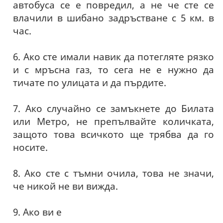
автобуса се е повредил, а не че сте се
влачили в шибано задръстване с 5 км. в
час.
6. Ако сте имали навик да потегляте рязко
и с мръсна газ, то сега не е нужно да
тичате по улицата и да пърдите.
7. Ако случайно се замъкнете до Билата
или Метро, не препълвайте количката,
защото това всичкото ще трябва да го
носите.
8. Ако сте с тъмни очила, това не значи,
че никой не ви вижда.
9. Ако ви е