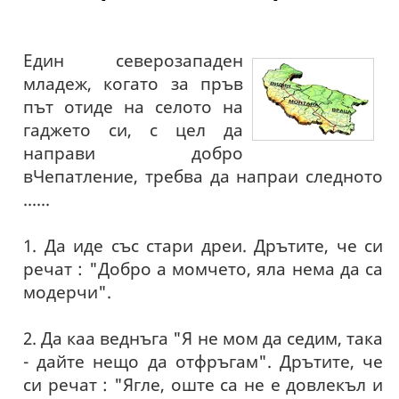
Един северозападен
младеж, когато за пръв
път отиде на селото на
гаджето си, с цел да
направи добро
вЧепатление, требва да напраи следното
......
1. Да иде със стари дреи. Дрътите, че си
речат : "Добро а момчето, яла нема да са
модерчи".
2. Да каа веднъга "Я не мом да седим, така
- дайте нещо да отфръгам". Дрътите, че
си речат : "Ягле, оште са не е довлекъл и