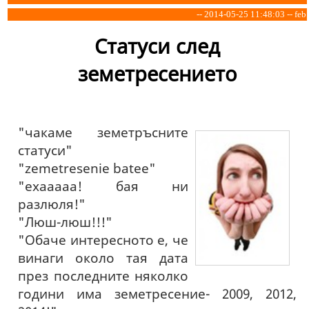
-- 2014-05-25 11:48:03 -- feb
Статуси след
земетресението
"чакаме земетръсните
статуси"
"zemetresenie batee"
"ехааааа! бая ни
разлюля!"
"Люш-люш!!!"
"Обаче интересното е, че
винаги около тая дата
през последните няколко
години има земетресение- 2009, 2012,