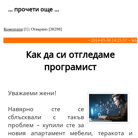
... прочети още ...
Коментари
[1] | Отваряно [38298]
-- 2014-05-30 14:25:57 -- feb
Как да си отгледаме
програмист
Уважаеми жени!
Навярно сте се
сблъсквали с такъв
проблем – купили сте за
новия апартамент мебели, теракота и