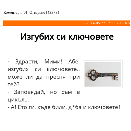
Коментари
[0] | Отваряно [43373]
-- 2014-05-22 17:33:29 -- feb
Изгубих си ключовете
- Здрасти, Мими! Абе,
изгубих си ключовете..
може ли да преспя при
теб?
- Заповядай, но съм в
цикъл...
- А! Ето ги, къде били, д*ба и ключовете!