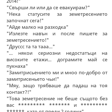
2014!"
"Свърши ли или да се евакуирам?"
"Нека статусите за земетресението
започнат сега!"
"Айде малко на разходка"
"Излезте навън и после пишете за
земетресението!"
"Друссс та та тааа..."
"... някои сериозни недостатъци на
високите етажи... дограмите май се
пукнаха"
"Замитрисьението ми и мноо по-добро от
замитрисеньето чьи!"
"Мяу, защо трябваше да падаш на тоя
контакт?!"
"Това земетресение не беше същото без
вас ********* ******* и *********
******, като от преди 2 години"