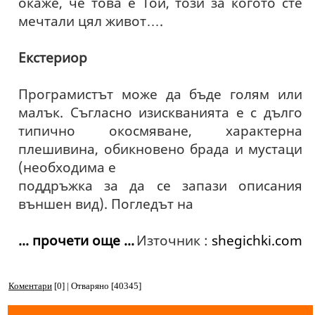
окаже, че това е Той, този за когото сте
мечтали цял живот….
Екстериор
Програмистът може да бъде голям или
малък. Съгласно изискванията е с дълго
типично окосмяване, характерна
плешивина, обикновено брада и мустаци
(необходима е
поддръжка за да се запази описания
външен вид). Погледът на
... прочети още ...
Източник :
shegichki.com
Коментари
[0] | Отваряно [40345]