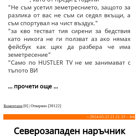
"Не съм усетил земетреснието, защото за
разлика от вас не съм си седял вкъщи, а
съм спортувал на чист въздух."
"за кво тестват тия сирени за бедствия
като никога не ги ползват аз ако нямах
фейсбук как щях да разбера че има
земетресение"
"Само по HUSTLER TV не ме занимават с
тъпото ВИ
... прочети още ...
Коментари
[0] | Отваряно [39122]
-- 2014-05-23 21:21:33 -- feb
Северозападен наръчник