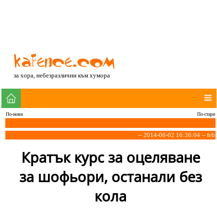
за хора, небезразлични към хумора
По-нови
По-стари
-- 2014-06-02 16:36:04 -- feb
Кратък курс за оцеляване
за шофьори, останали без
кола