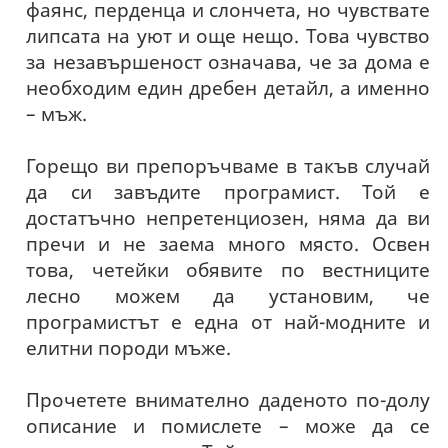
фаянс, перденца и слончета, но чувствате
липсата на уют и още нещо. Това чувство
за незавършеност означава, че за дома е
необходим един дребен детайл, а именно
– мъж.
Горещо ви препоръчваме в такъв случай
да си завъдите програмист. Той е
достатъчно непретенциозен, няма да ви
пречи и не заема много място. Освен
това, четейки обявите по вестниците
лесно можем да установим, че
програмистът е една от най-модните и
елитни породи мъже.
Прочетете внимателно даденото по-долу
описание и помислете – може да се