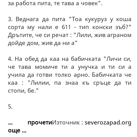
за работа пита, те тава а човек".
3. Веднага да пита "Тоа кукуруз у коша
сорта му нали е 611 - тип конски зъб?"
Дрътите, че си речат : "Лили, жив аграном
дойде дом, жив да ни а"
4. На обед да каа на бабичката "Личи си,
че тава момиче ти а унучка и ти си а
учила да готви толко арно. Бабичката че
каа : "Лилии, па знаа къ сръце да ти
стопи, бе."
5.
... прочети
Източник :
severozapad.org
още ...