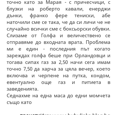
точно като за Марая - с причесчици, с
блузки на роберто кавали, енерджи
дънки, франко фере тениски, абе
наточили сме се така, че да си личи че не
случайно всички сме с боксьорски обувки.
Слизаме от Голфа и величествено се
отправяме до входната врата. Проблема
ми е един - последния път когато
зареждах голфа беше при Орландовци и
тогава сипах газ за 2,50 начи сега имам
точно 7,50 да харча за цяла вечер, което
включва и черпене на путка, кондом,
евентуално още газ и питиета в
заведенията.
Седнахме на една маса до едни момчета
също като