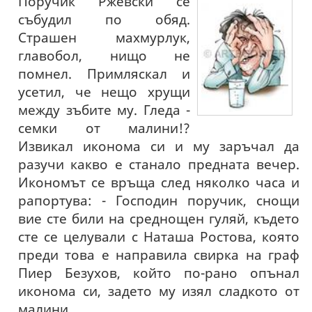
Поручик Ржевски се
събудил по обяд.
Страшен махмурлук,
главобол, нищо не
помнел. Примляскал и
усетил, че нещо хрущи
между зъбите му. Гледа -
семки от малини!?
Извикал иконома си и му заръчал да
разучи какво е станало предната вечер.
Икономът се връща след няколко часа и
рапортува: - Господин поручик, снощи
вие сте били на среднощен гуляй, където
сте се целували с Наташа Ростова, която
преди това е направила свирка на граф
Пиер Безухов, който по-рано опънал
иконома си, задето му изял сладкото от
малини