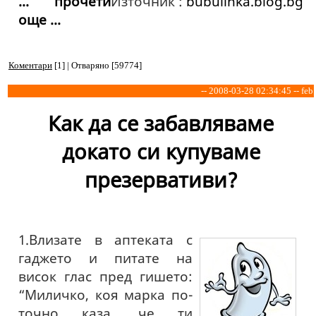
... прочети
Източник :
bubulinka.blog.bg
още ...
Коментари
[1] | Отваряно [59774]
-- 2008-03-28 02:34:45 -- feb
Как да се забавляваме
докато си купуваме
презервативи?
1.Влизате в аптеката с
гаджето и питате на
висок глас пред гишето:
“Миличко, коя марка по-
точно каза, че ти