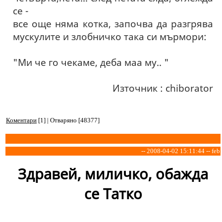
се -
все още няма котка, започва да разгрява
мускулите и злобничко така си мърмори:
"Ми че го чекаме, деба маа му.. "
Източник : chiborator
Коментари
[1] | Отваряно [48377]
-- 2008-04-02 15:11:44 -- feb
Здравей, миличко, обажда
се Татко