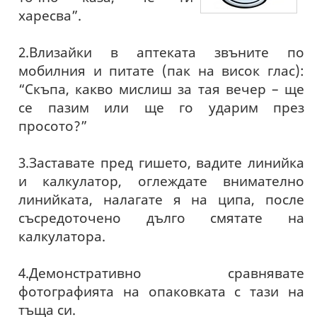
харесва”.
2.Влизайки в аптеката звъните по
мобилния и питате (пак на висок глас):
“Скъпа, какво мислиш за тая вечер – ще
се пазим или ще го ударим през
просото?”
3.Заставате пред гишето, вадите линийка
и калкулатор, оглеждате внимателно
линийката, налагате я на ципа, после
съсредоточено дълго смятате на
калкулатора.
4.Демонстративно сравнявате
фотографията на опаковката с тази на
тъща си.