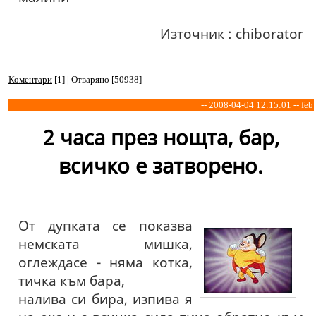
Източник : chiborator
Коментари
[1] | Отваряно [50938]
-- 2008-04-04 12:15:01 -- feb
2 часа през нощта, бар,
всичко е затворено.
От дупката се показва
немската мишка,
оглеждасе - няма котка,
тичка към бара,
налива си бира, изпива я