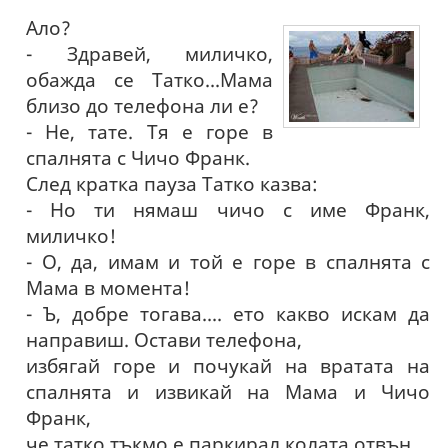
Ало?
- Здравей, миличко,
обажда се Татко...Мама
близо до телефона ли е?
- Не, тате. Тя е горе в
спалнята с Чичо Франк.
След кратка пауза Татко казва:
- Но ти нямаш чичо с име Франк,
миличко!
- О, да, имам и той е горе в спалнята с
Мама в момента!
- Ъ, добре тогава.... ето какво искам да
направиш. Остави телефона,
избягай горе и почукай на вратата на
спалнята и извикай на Мама и Чичо
Франк,
че татко тъкмо е паркирал колата отвън.