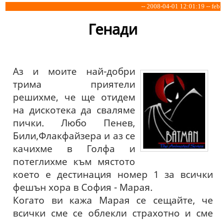
-- 2008-04-01 12:01:19 -- feb
Генади
Аз и моите най-добри
трима приятели
решихме, че ще отидем
на дискотека да сваляме
пички. Любо Пенев,
Били,Флакфайзера и аз се
качихме в Голфа и
потеглихме към мястото
което е дестинация номер 1 за всички
фешън хора в София - Марая.
Когато ви кажа Марая се сещайте, че
всички сме се облекли страхотно и сме