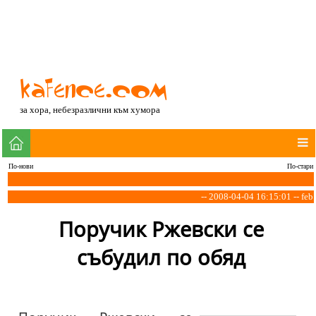
за хора, небезразлични към хумора
По-нови
По-стари
-- 2008-04-04 16:15:01 -- feb
Поручик Ржевски се
събудил по обяд