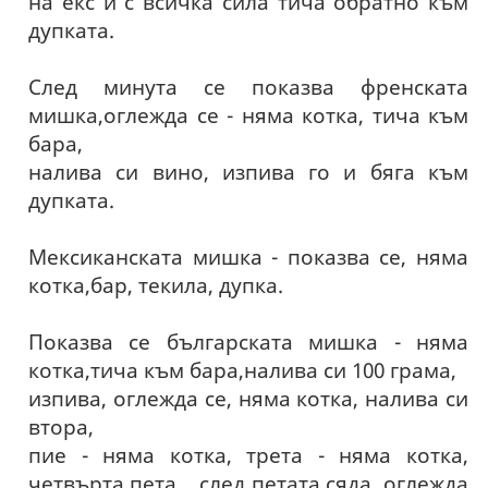
на екс и с всичка сила тича обратно към
дупката.
След минута се показва френската
мишка,оглежда се - няма котка, тича към
бара,
налива си вино, изпива го и бяга към
дупката.
Мексиканската мишка - показва се, няма
котка,бар, текила, дупка.
Показва се българската мишка - няма
котка,тича към бара,налива си 100 грама,
изпива, оглежда се, няма котка, налива си
втора,
пие - няма котка, трета - няма котка,
четвърта,пета... след петата сяда, оглежда