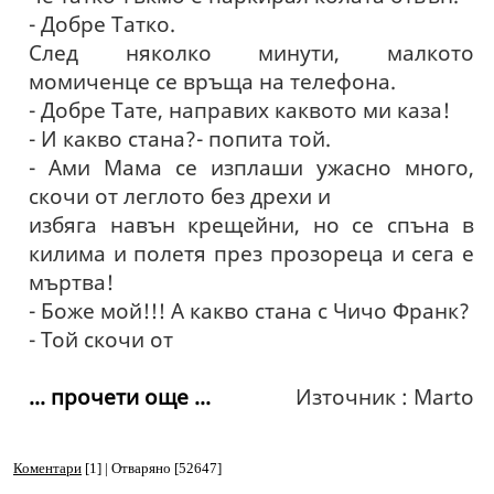
- Добре Татко.
След няколко минути, малкото
момиченце се връща на телефона.
- Добре Тате, направих каквото ми каза!
- И какво стана?- попита той.
- Ами Мама се изплаши ужасно много,
скочи от леглото без дрехи и
избяга навън крещейни, но се спъна в
килима и полетя през прозореца и сега е
мъртва!
- Боже мой!!! А какво стана с Чичо Франк?
- Той скочи от
... прочети още ...
Източник : Marto
Коментари
[1] | Отваряно [52647]