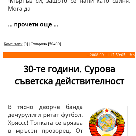
-Мъртъв си, защото се напи като свиня.
Мога да
... прочети още ...
Коментари
[0] | Отваряно [50409]
-- 2008-09-11 17:59:05 -- feb
30-те години. Сурова
съветска действителност
В тясно дворче банда
дечурулиги ритат футбол.
Хряссс! Топката се врязва
в мръсен прозорец. От