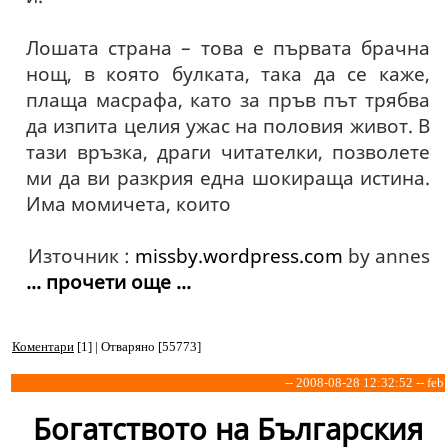
Лошата страна – това е първата брачна
нощ, в която булката, така да се каже,
плаща масрафа, като за пръв път трябва
да изпита целия ужас на половия живот. В
тази връзка, драги читателки, позволете
ми да ви разкрия една шокираща истина.
Има момичета, които
Източник :
missby.wordpress.com
by annes
... прочети още ...
Коментари
[1] | Отваряно [55773]
-- 2008-08-28 12:32:52 -- feb
Богатството на Българския