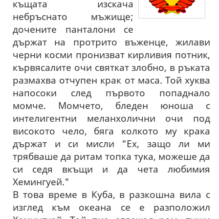
къщата изскача
небръснато мъжище;
дочените панталони се
държат на протрито въженце, жилави
черни косми пронизват кирливия потник,
кървясалите очи святкат злобно, в ръката
размахва отчупен крак от маса. Той хуква
напосоки след първото попаднало
момче. Момчето, бледен юноша с
интелигентни меланхолични очи под
високото чело, бяга колкото му крака
държат и си мисли "Ех, защо ли ми
трябваше да ритам топка тука, можеше да
си седя вкъщи и да чета любимия
Хемингуей."
В това време в Куба, в разкошна вила с
изглед към океана се е разположил