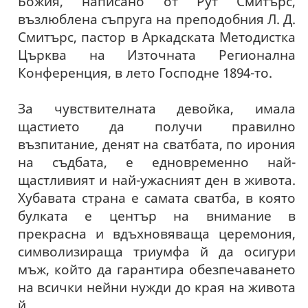
Божия, написано от Рут Смитърс,
възлюблена съпруга на преподобния Л. Д.
Смитърс, пастор в Аркадската Методистка
Църква на Източната Регионална
Конференция, в лето Господне 1894-то.
За чувствителната девойка, имала
щастието да получи правилно
възпитание, денят на сватбата, по ирония
на съдбата, е едновременно най-
щастливият и най-ужасният ден в живота.
Хубавата страна е самата сватба, в която
булката е център на внимание в
прекрасна и вдъхновяваща церемония,
символизираща триумфа й да осигури
мъж, който да гарантира обезпечаването
на всички нейни нужди до края на живота
й.