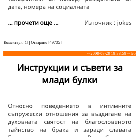
дата, номера на социалната
... прочети още ...
Източник : jokes
Коментари
[1] | Отваряно [49735]
-- 2008-08-28 18:38:58 -- feb
Инструкции и съвети за
млади булки
Относно поведението в интимните
съпружески отношения за въздигане на
духовната святост на благословеното
тайнство на брака и заради славата