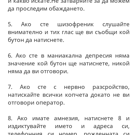
и какво искате.Не затваряйте за да можем
да проследим обаждането.
5. Ако сте шизофреник слушайте
внимателно и тих глас ще ви съобщи кой
бутон да натиснете.
6. Ако сте в маниакална депресия няма
значение кой бутон ще натиснете, никой
няма да ви отговори.
7. Ако сте с нервно разсройство,
натискайте всички копчета докато не ви
отговори оператор.
8. Ако имате амнезия, натиснете 8 и
издиктувайте името и адреса си,
телефонния си номер, рожденната си