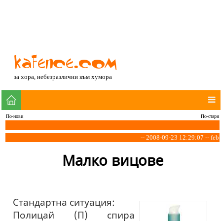
за хора, небезразлични към хумора
По-нови
По-стари
-- 2008-09-23 12:29:07 -- feb
Малко вицове
Стандартна ситуация:
Полицай (П) спира