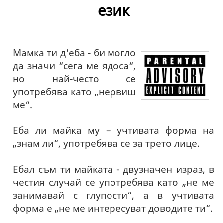
език
Мамка ти д'еба - би могло
да значи “сега ме ядоса“,
но най-често се
употребява като „нервиш
ме“.
Еба ли майка му – учтивата форма на
„знам ли“, употребява се за трето лице.
Ебал съм ти майката - двузначен израз, в
честия случай се употребява като „не ме
занимавай с глупости“, а в учтивата
форма е „не ме интересуват доводите ти“.