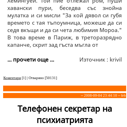
Хемингуей. Той пие отлежал ром, пуши
хавански пури, беседва със знойна
мулатка и си мисли "За кой дявол си губя
времето с тая тъпоумница, можеше да си
седя вкъщи и да си чета любимия Мороа."
В това време в Париж, в треторазрядно
капанче, скрит зад гъста мъгла от
... прочети още ...
Източник : krivil
Коментари
[1] | Отваряно [50131]
-- 2008-09-04 23:44:10 -- feb
Tелефонен секретар на
психиатрията