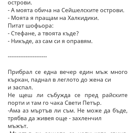
острови.
- А моята обича на Сейшелските острови.
- Моята я пращам на Халкидики.
Питат шофьора:
- Стефане, а твоята къде?
- Никъде, аз сам си я оправям.
----------------------
Прибрал се една вечер един мъж много
къркан, паднал в леглото до жена си
и заспал.
Не щеш ли събужда се пред райските
порти и там го чака Свети Петър.
-Ама аз мъртъв ли съм. Не може да бъде,
трябва да живея още - захленчил
мъжът.