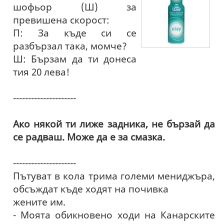
шофьор (Ш) за
превишена скорост:
П: За къде си се
разбързал така, момче?
Ш: Бързам да ти донеса
тия 20 лева!
---------------------
Ако някой ти лиже задника, не бързай да
се радваш. Може да е за смазка.
---------------------
Пътуват в кола трима големи мениджъра,
обсъждат къде ходят на почивка
жените им.
- Моята обикновено ходи на Канарските