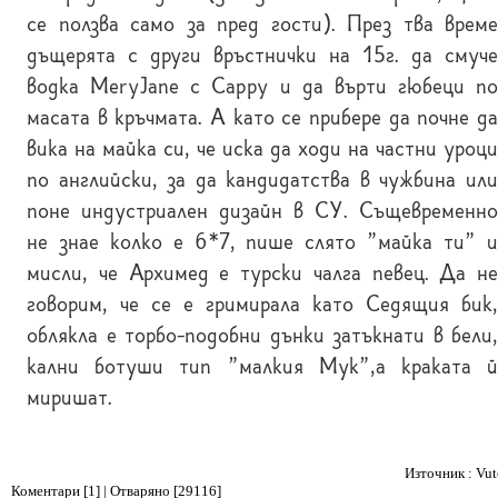
се ползва само за пред гости). През тва време
дъщерята с други връстнички на 15г. да смуче
водка MeryJane с Cappy и да върти гюбеци по
масата в кръчмата. А като се прибере да почне да
вика на майка си, че иска да ходи на частни уроци
по английски, за да кандидатства в чужбина или
поне индустриален дизайн в СУ. Същевременно
не знае колко е 6*7, пише слято "майка ти" и
мисли, че Архимед е турски чалга певец. Да не
говорим, че се е гримирала като Седящия бик,
облякла е торбо-подобни дънки затъкнати в бели,
кални ботуши тип "малкия Мук",а краката й
миришат.
Източник : Vut
Коментари [1] | Отваряно [29116]