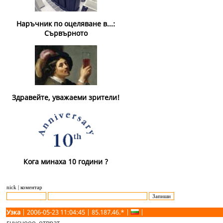
Наръчник по оцеляване в...:
Сървърното
Здравейте, уважаеми зрители!
Кога минаха 10 години ?
nick | коментар
Узка
| 2006-05-23 11:04:45 | 85.187.46.* |
|
гнуснооо, отврат.