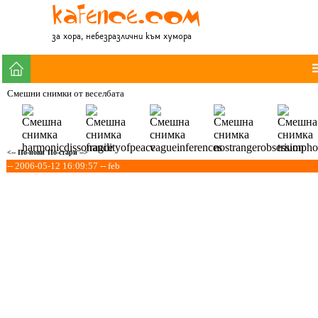
за хора, небезразлични към хумора
Смешни снимки от веселбата
<-- По-нови
По-стари -->
-- 2006-05-12 16:09:57 -- feb