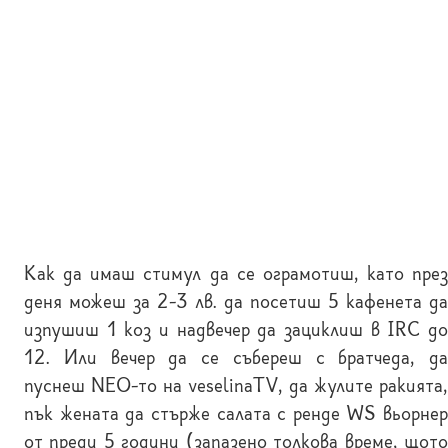
Как да имаш стимул да се ограмотиш, като през
деня можеш за 2-3 лв. да посетиш 5 кафенета да
изпушиш 1 коз и надвечер да зациклиш в IRC до
12. Или вечер да се събереш с братчеда, да
пуснеш NEO-то на veselinaTV, да жулите ракията,
пък жената да стърже салата с ренде WS вьорнер
от преди 5 години (запазено толкова време, щото