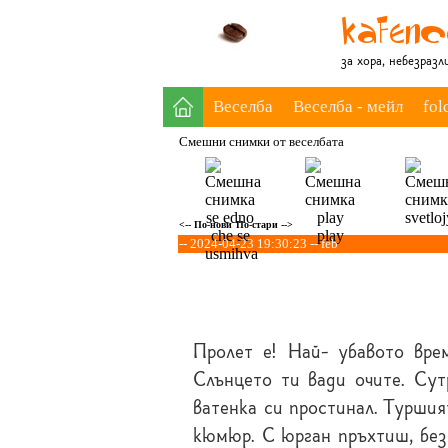
за хора, небезраз
Веселба
Веселба - мейл
fol
Смешни снимки от веселбата
<-- По-нови
По-стари -->
-- 2024-04-23 19:30:23 -- feb
Пролет е! Най- убавото вре
Слънцето ти вади очите. Сутр
ватенка си простинал. Туршия
кюмюр. С юрган пръхтиш, без 