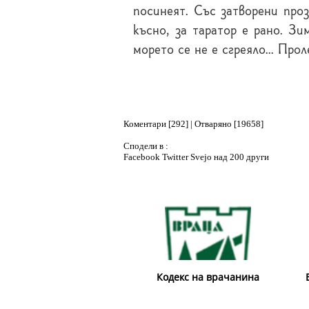
посинеят. Със затворени про
късно, за таратор е рано. Зи
морето се не е сгреяло... Про
Коментари [292] | Отваряно [19658]
Сподели в :
Facebook
Twitter
Svejo
над 200 други
Кодекс на врачанина