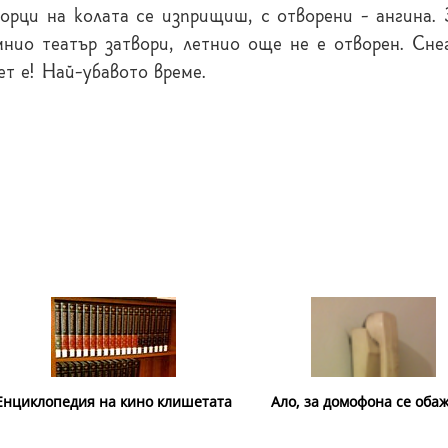
зорци на колата се изприщиш, с отворени - ангина.
мнио театър затвори, летнио още не е отворен. Сне
лет е! Най-убавото време.
Енциклопедия на кино клишетата
Ало, за домофона се оба