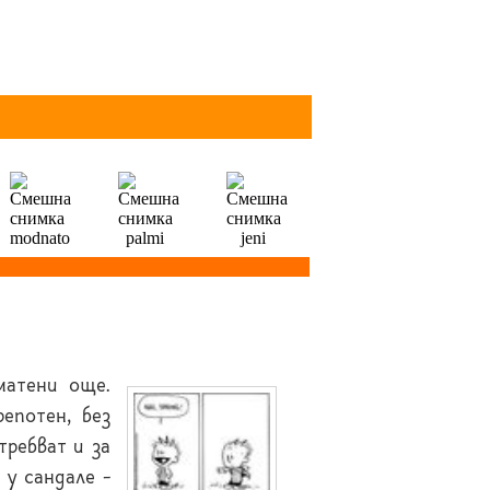
матени още.
репотен, без
требват и за
 у сандале -