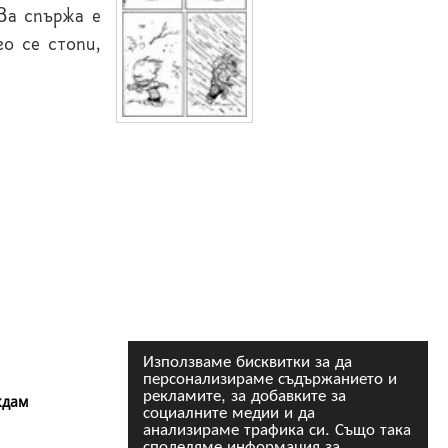
 За спържа е
го се стопи,
Използваме бисквитки за да
персонализираме съдържанието и
рекламите, за добавките за
ждам
социалните медии и да
анализираме трафика си. Също така
споделяме информация за