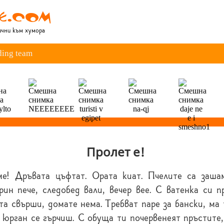
лични към хумора
ding team
Пролет е!
ме! Дръвата цъфтат. Ората киат. Пчелите са заша
ин пече, следобед вали, вечер вее. С ватенка си п
та свърши, домате нема. Требват паре за бански, ма 
юрган се гърчиш. С обуща ти почервенеят пръстите,