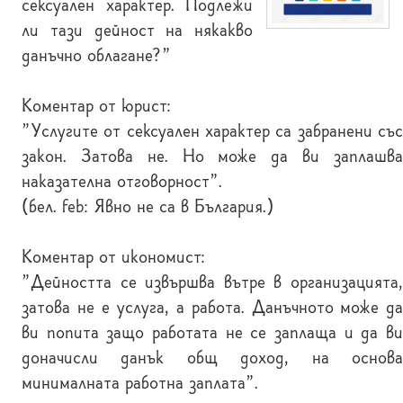
сексуален характер. Подлежи
ли тази дейност на някакво
данъчно облагане?"
Коментар от юрист:
"Услугите от сексуален характер са забранени със
закон. Затова не. Но може да ви заплашва
наказателна отговорност".
(бел. feb: Явно не са в България.)
Коментар от икономист:
"Дейността се извършва вътре в организацията,
затова не е услуга, а работа. Данъчното може да
ви попита защо работата не се заплаща и да ви
доначисли данък общ доход, на основа
минималната работна заплата".