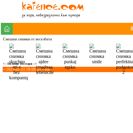
за хора, небезразлични към хумора
Смешни снимки от веселбата
<-- По-нови
По-стари -->
-- 2024-02-21 19:09:28 -- feb