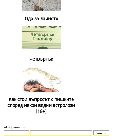
Ода за лайното
Четвъртък
Как стои въпросът с пишките
според някои видни астролози
[18+]
nick | коментар