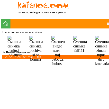
за хора, небезразлични към хумора
Смешни снимки от веселбата
<-- По-нови
По-стари -->
-- 2022-06-28 15:37:31 -- feb