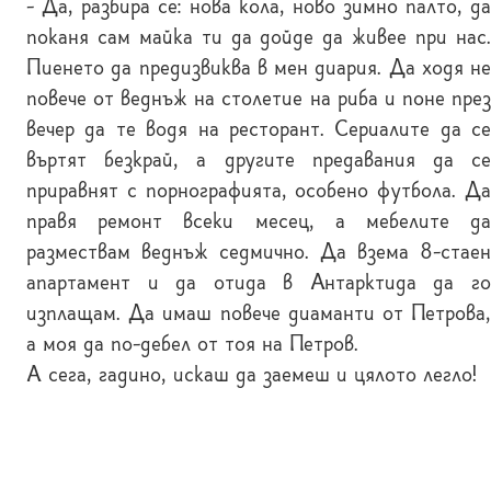
- Да, разбира се: нова кола, ново зимно палто, да
поканя сам майка ти да дойде да живее при нас.
Пиенето да предизвиква в мен диария. Да ходя не
повече от веднъж на столетие на риба и поне през
вечер да те водя на ресторант. Сериалите да се
въртят безкрай, а другите предавания да се
приравнят с порнографията, особено футбола. Да
правя ремонт всеки месец, а мебелите да
размествам веднъж седмично. Да взема 8-стаен
апартамент и да отида в Антарктида да го
изплащам. Да имаш повече диаманти от Петрова,
а моя да по-дебел от тоя на Петров.
А сега, гадино, искаш да заемеш и цялото легло!