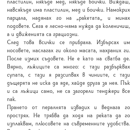
пластилин, някъде мед, някъде боички. Виждаш,
навсякъде има пластилин, мед и боички. Намокрих
парцала, надянах го на „ракетата“ и минах
подовете. Сега е лесно-няма нужда да коленичиш,
а и движенията са грациозни.
След това всички се прибраха. Избърсах им
носовете, наслагах ги около масата, нахраних ги.
После измих съдовете. Не е като на сватба де.
Вярно, лъжиците са много: с тази разбърквах
супата, с тази я разсипвах в чиниите, с тази
дъщерята не иска да яде, хайде друга за нея. Пък
и са лъжици само, не са загорели тенджери все
пак.
Прането от пералнята извадих и веднага го
прострях. Не трябва да ходя на реката да го
изплаквам, плюсовете на съвременните удобства.