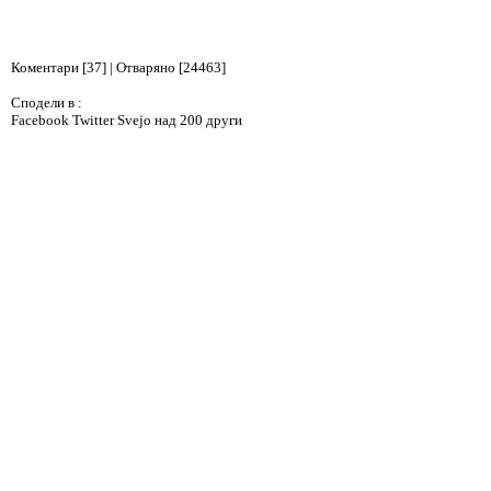
Коментари [37] | Отваряно [24463]
Сподели в :
Facebook
Twitter
Svejo
над 200 други