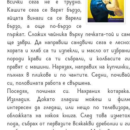
всички сега не е трудно.
Кашите сега се варят бързо,
яйцата винаги са се варели
бързо, а още по-бързо се
пържат. Сложих чайника върху печката-той и сам
ще заври. Да направиш сандвичи сега е лесно:
хората и хляб са ти изпекли, и масло от избрани
породи крави са ти събрали, и колбасите ги
правят с машини. Нарязах, направих на купчинки,
пъхнах в пликове и по чантите. Седни, почивай
си, половината работа е свършена.
Поседях, починах си. Нахраних котарака.
Изгладих. Докато гладиш можеш и филм
интересен да гледаш, или нещо по телевизора,
обложката на някоя книга. След това изметох
пода, събрах от первазите всякакви дреболии и ги