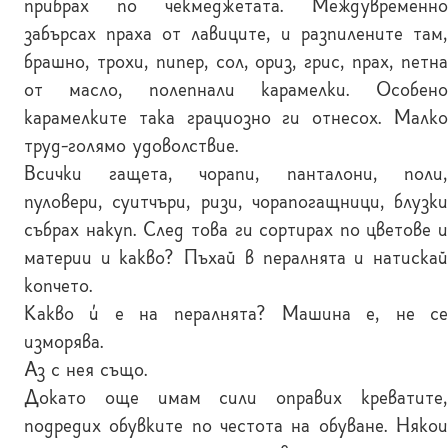
прибрах по чекмеджетата. Междувременно
забърсах праха от лавиците, и разпилените там,
брашно, трохи, пипер, сол, ориз, грис, прах, петна
от масло, полепнали карамелки. Особено
карамелките така грациозно ги отнесох. Малко
труд-голямо удоволствие.
Всички гащета, чорапи, панталони, поли,
пуловери, суитчъри, ризи, чорапогащници, блузки
събрах накуп. След това ги сортирах по цветове и
материи и какво? Пъхай в пералнята и натискай
копчето.
Какво ѝ е на пералнята? Машина е, не се
изморява.
Аз с нея също.
Докато още имам сили оправих креватите,
подредих обувките по честота на обуване. Някои