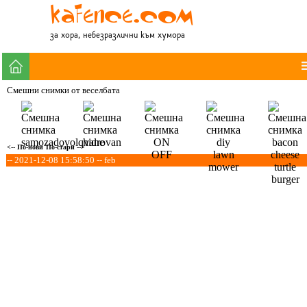
за хора, небезразлични към хумора
Смешни снимки от веселбата
<-- По-нови
По-стари -->
-- 2021-12-08 15:58:50 -- feb