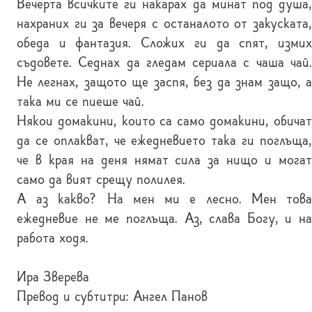
Вечерта всичките ги накарах да минат под душа,
нахраних ги за вечеря с останалото от закуската,
обеда и фантазия. Сложих ги да спят, измих
съдовете. Седнах да гледам сериала с чаша чай.
Не легнах, защото ще заспя, без да знам защо, а
така ми се пиеше чай.
Някои домакини, които са само домакини, обичат
да се оплакват, че ежедневието така ги поглъща,
че в края на деня нямат сила за нищо и могат
само да вият срещу полилея.
А аз какво? На мен ми е лесно. Мен това
ежедневие не ме поглъща. Аз, слава Богу, и на
работа ходя.
Ира Зверева
Превод и субтитри: Ангел Панов