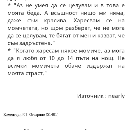
* "Аз не умея да се целувам и в това е
моята беда. А всъщност нищо ми няма,
даже съм красива. Харесвам се на
момчетата, но щом разберат, че не мога
да се целувам, те бягат от мен и казват, че
съм задръстена."
* "Когато харесам някое момиче, аз мога
да я любя от 10 до 14 пъти на нощ. Не
всички момичета обаче издържат на
моята страст."
Източник : nearly
Коментари
[0] | Отваряно [51401]