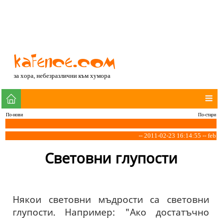
за хора, небезразлични към хумора
По-нови
По-стари
-- 2011-02-23 16:14:55 -- feb
Световни глупости
Някои световни мъдрости са световни
глупости. Например: "Ако достатъчно