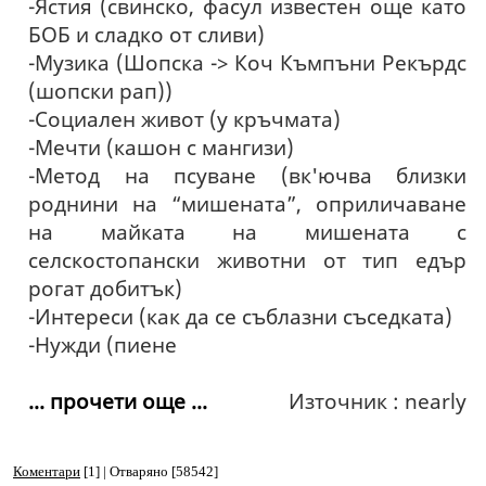
-Ястия (свинско, фасул известен още като
БОБ и сладко от сливи)
-Музика (Шопска -> Коч Къмпъни Рекърдс
(шопски рап))
-Социален живот (у кръчмата)
-Мечти (кашон с мангизи)
-Метод на псуване (вк'ючва близки
роднини на “мишената”, оприличаване
на майката на мишената с
селскостопански животни от тип едър
рогат добитък)
-Интереси (как да се съблазни съседката)
-Нужди (пиене
... прочети още ...
Източник : nearly
Коментари
[1] | Отваряно [58542]