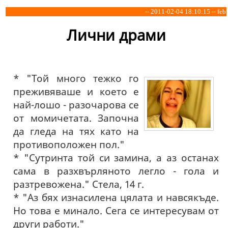
-- 2011-02-04 18:10:15 -- feb
Лични драми
* "Той много тежко го
преживяваше и което е
най-лошо - разочарова се
от момичетата. Започна
да гледа на тях като на
противоположен пол."
* "Сутринта той си замина, а аз останах
сама в разхвърляното легло - гола и
разтревожена." Стела, 14 г.
* "Аз бях изнасилена цялата и навсякъде.
Но това е минало. Сега се интересувам от
други работи."