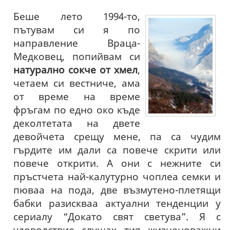
Беше лето 1994-то,
пътувам си я по
направление Враца-
Медковец, попийвам си
натурално сокче от хмел
,
четаем си вестниче, ама
от време на време
фръгам по едно око къде
деколтетата на двете
девойчета срещу мене, па са чудим
гърдите им дали са повече скрити или
повече открити. А они с нежните си
пръстчета най-калутурно чоплеа семки и
пюваа на пода, две възмутено-плетящи
бабки разискваа актуални тенденции у
сериалу “Докато свят светува”. Я с
удоволствие слушах тия жизненоважни