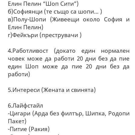
Елин Пелин “Шоп Сити”)
б)Софиянци (те също са шопи... )
в)Полу-Шопи (Живеещи около София и
Елин Пелин)
г)Фейкъри (преструвачи )
4.Работливост (докато един нормален
човек може да работи 20 дни без да пие
един Шоп може да пие 20 дни без да
работи)
5.Интереси (Жената и свинята)
6.Лайфстайл
-Цигари (Арда без филтър, Шипка, Родопи
Пакет)
-Питие (Ракия)