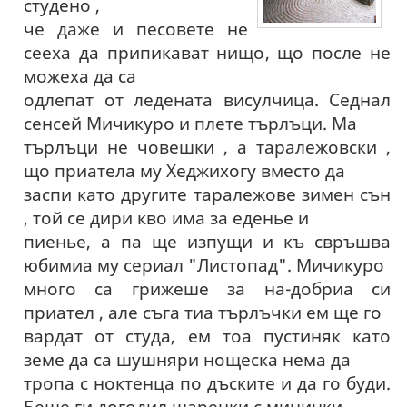
студено ,
че даже и песовете не
сееха да припикават нищо, що после не
можеха да са
одлепат от ледената висулчица. Седнал
сенсей Мичикуро и плете търлъци. Ма
търлъци не човешки , а таралежовски ,
що приатела му Хеджихогу вместо да
заспи като другите таралежове зимен сън
, той се дири кво има за еденье и
пиенье, а па ще изпущи и къ свръшва
юбимиа му сериал "Листопад". Мичикуро
много са грижеше за на-добриа си
приател , але съга тиа търлъчки ем ще го
вардат от студа, ем тоа пустиняк като
земе да са шушняри нощеска нема да
тропа с ноктенца по дъските и да го буди.
Беше ги догодил шаренки с мининки