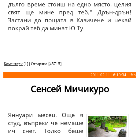
дълго време стоиш на едно място, целия
свят ще мине пред теб." Дрън-дрън!
Застани до пощата в Казичене и чекай
покрай теб да минат Ю Ту.
Коментари
[1] | Отваряно [45715]
-- 2011-02-11 16:19:34 -- feb
Сенсей Мичикуро
Яннуари месец. Още я
студ, въпреки че немаше
ич снег. Толко беше