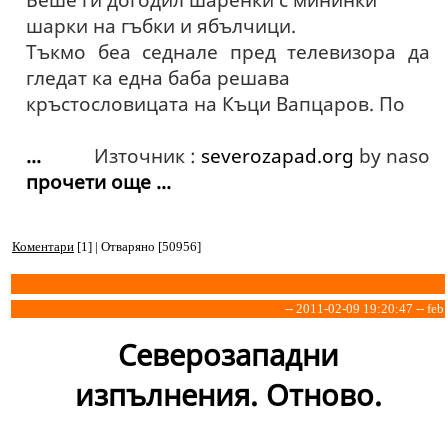
шарки на гъбки и ябълчици.
Тъкмо беа седнале пред телевизора да
гледат ка една баба решава
кръстословицата на Къци Вапцаров. По
...
Източник :
severozapad.org
by naso
прочети още ...
Коментари
[1] | Отваряно [50956]
-- 2011-02-09 19:20:47 -- feb
Северозападни
изпълнения. Отново.