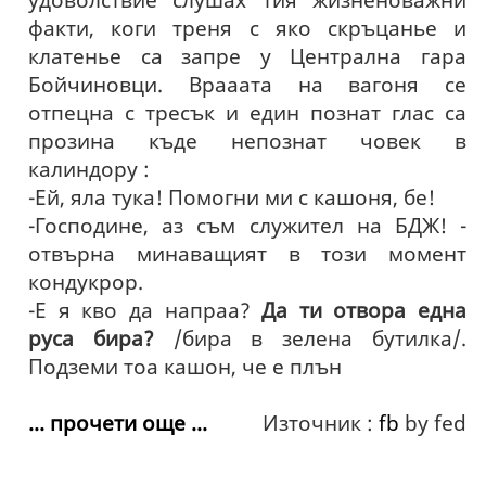
факти, коги треня с яко скръцанье и
клатенье са запре у Централна гара
Бойчиновци. Врааата на вагоня се
отпецна с тресък и един познат глас са
прозина къде непознат човек в
калиндору :
-Ей, яла тука! Помогни ми с кашоня, бе!
-Господине, аз съм служител на БДЖ! -
отвърна минаващият в този момент
кондукрор.
-Е я кво да напраа?
Да ти отвора една
руса бира?
/бира в зелена бутилка/.
Подземи тоа кашон, че е плън
... прочети още ...
Източник :
fb
by fed