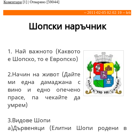
Коментари
[1] | Отваряно [59044]
-- 2011-02-05 02:02:19 -- feb
Шопски наръчник
1. Най важното (Каквото
е Шопско, то е Европско)
2.Начин на живот (Дайте
ми една дамаджана с
вино и едно опечено
прасе, па чекайте да
умрем)
3.Видове Шопи
а)Дървеняци (Елитни Шопи родени в