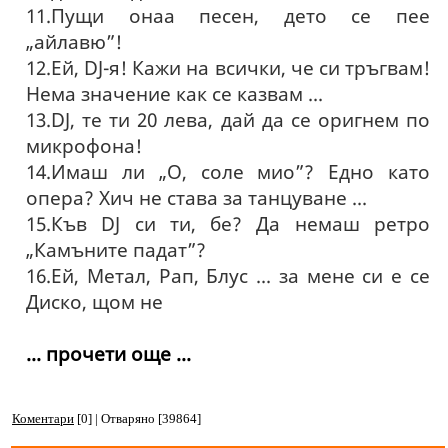
11.Пущи онаа песен, дето се пее
„айлавю”!
12.Ей, DJ-я! Кажи на всички, че си тръгвам!
Нема значение как се казвам ...
13.DJ, те ти 20 лева, дай да се оригнем по
микрофона!
14.Имаш ли „О, соле мио”? Едно като
опера? Хич не става за танцуване ...
15.Къв DJ си ти, бе? Да немаш ретро
„Камъните падат”?
16.Ей, Метал, Рап, Блус ... за мене си е се
Диско, щом не
... прочети още ...
Коментари
[0] | Отваряно [39864]