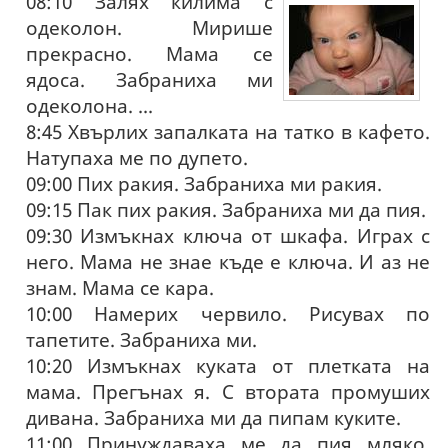
08:10 Залях килима с
одеколон. Мирише
прекрасно. Мама се
ядоса. Забраниха ми
одеколона. ...
8:45 Хвърлих запалката на татко в кафето.
Натупаха ме по дупето.
09:00 Пих ракия. Забраниха ми ракия.
09:15 Пак пих ракия. Забраниха ми да пия.
09:30 Измъкнах ключа от шкафа. Играх с
него. Мама не знае къде е ключа. И аз не
знам. Мама се кара.
10:00 Намерих червило. Рисувах по
тапетите. Забраниха ми.
10:20 Измъкнах куката от плетката на
мама. Прегънах я. С втората промуших
дивана. Забраниха ми да пипам куките.
11:00 Принуждаваха ме да пия мляко.