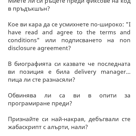
Миете ли си ръцете преди фиксове на код
в пръдъкшън?
Кое ви кара да се усмихнете по-широко: "I
have read and agree to the terms and
conditions" или подписването на non
disclosure agreement?
В биографията си казвате че последната
ви позиция е била delivery manager...
пица ли сте разнасяли?
Обвинява ли са ви в опити за
програмиране преди?
Признайте си най-накрая, дебъгвали сте
жабаскрипт с алърти, нали?