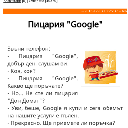
Коментари
[0] | Отваряно [40370]
-- 2016-12-13 18:25:37 -- feb
Пицария "Google"
Звъни телефон:
- Пицария "Google",
добър ден, слушам ви!
- Коя, коя?
- Пицария "Google".
Какво ще поръчате?
- Но... Не сте ли пицария
"Дон Домат"?
- Уви, беше, Google я купи и сега обемът
на нашите услуги е пълен.
- Прекрасно. Ще приемете ли поръчка?