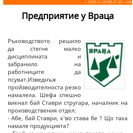
-- 2016-11-29 00:37:45 -- feb
Предприятие у Враца
Ръководството решило
да стегне малко
дисциплината и
забранило на
работниците да
псуват.Изведнъж
пройзводителноста резко
намалела. Шефа спешно
викнал бай Ставри стругара, началник на
производствения отдел:
- Абе, бай Ставри, к'во става бе ? Що така
намале продукцията?