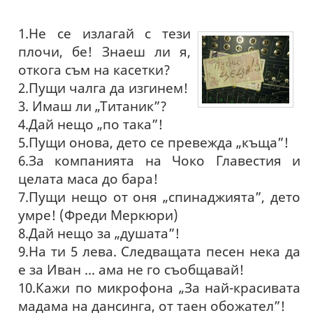
1.Не се излагай с тези
плочи, бе! Знаеш ли я,
откога съм на касетки?
2.Пущи чалга да изгинем!
3. Имаш ли „Титаник”?
4.Дай нещо „по така”!
5.Пущи онова, дето се превежда „къща”!
6.За компанията на Чоко Главестия и
целата маса до бара!
7.Пущи нещо от оня „спинаджията”, дето
умре! (Фреди Меркюри)
8.Дай нещо за „душата”!
9.На ти 5 лева. Следващата песен нека да
е за Иван ... ама не го съобщавай!
10.Кажи по микрофона „За най-красивата
мадама на дансинга, от таен обожател”!