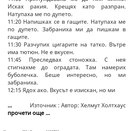
Исках ракия. Крещях като разпран.
Натупаха ме по дупето.
11:20 Напишках се в гащите. Натупаха ме
по дупето. Забраниха ми да пишкам в
гащите.
11:30 Разчупих цигарите на татко. Вътре
има тютюн. Не е вкусен.
11:45 Преследвах стоножка. С нея
стигнахме до оградата. Там намерих
буболечка. Беше интересно, но ми
забраниха.
12:15 Ядох ако. Вкусът е изискан, но ми
...
Източник : Автор: Хелмут Холтхаус
прочети още ...