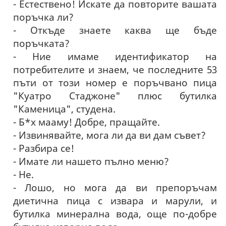
- Естествено! Искате да повторите вашата
поръчка ли?
- Откъде знаете каква ще бъде
поръчката?
- Ние имаме идентификатор на
потребителите и знаем, че последните 53
пъти от този номер е поръчвано пица
"Куатро Стаджоне" плюс бутилка
"Каменица", студена.
- Б*х мааму! Добре, пращайте.
- Извинявайте, мога ли да ви дам съвет?
- Разбира се!
- Имате ли нашето пълно меню?
- Не.
- Лошо, но мога да ви препоръчам
диетична пица с извара и марули, и
бутилка минерална вода, още по-добре