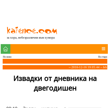
за хора, небезразлични към хумора
По-нови
По-стари
-- 2016-12-16 19:05:44 -- feb
Извадки от дневника на
двегодишен