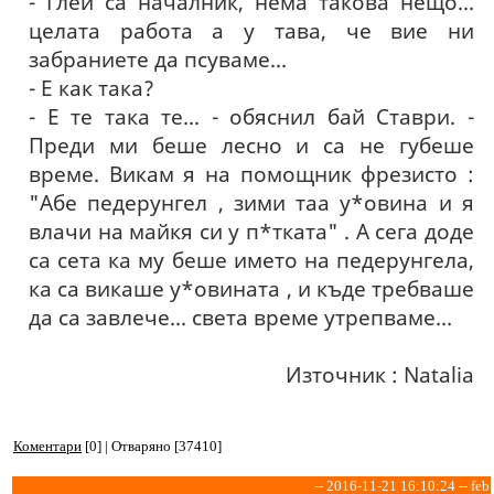
- Глей са началник, нема такова нещо...
целата работа а у тава, че вие ни
забраниете да псуваме...
- Е как така?
- Е те така те... - обяснил бай Ставри. -
Преди ми беше лесно и са не губеше
време. Викам я на помощник фрезисто :
"Абе педерунгел , зими таа у*овина и я
влачи на майкя си у п*тката" . А сега доде
са сета ка му беше името на педерунгела,
ка са викаше у*овината , и къде требваше
да са завлече... света време утрепваме...
Източник : Natalia
Коментари
[0] | Отваряно [37410]
-- 2016-11-21 16:10:24 -- feb