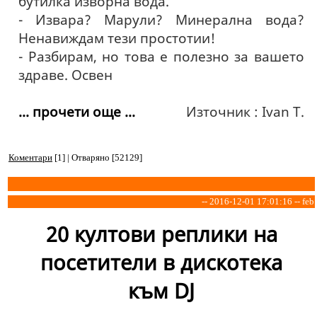
бутилка изворна вода.
- Извара? Марули? Минерална вода?
Ненавиждам тези простотии!
- Разбирам, но това е полезно за вашето
здраве. Освен
... прочети още ...
Източник : Ivan T.
Коментари
[1] | Отваряно [52129]
-- 2016-12-01 17:01:16 -- feb
20 култови реплики на
посетители в дискотека
към DJ