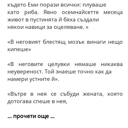
където Еми порази всички: плуваше
като риба. Явно осемнайсетте месеца
живот в пустинята й бяха създали
някои навици за оцеляване. »
«В неговият блестящ мозък винаги нещо
кипеше»
«В неговите целувки нямаше никаква
неувереност. Той знаеше точно как да
намери устните й».
«Вътре в нея се събуди жената, която
дотогава спеше в нея,
... прочети още ...