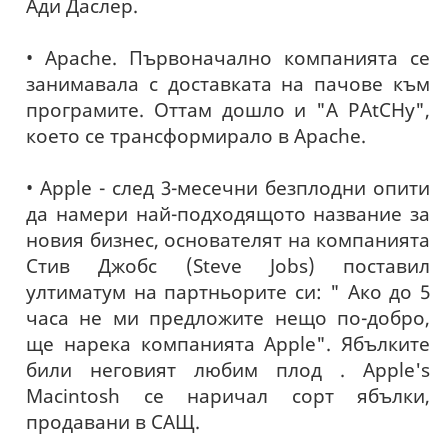
Ади Даслер.
• Apache. Първоначално компанията се
занимавала с доставката на пачове към
програмите. Оттам дошло и "A PAtCHy",
което се трансформирало в Apache.
• Apple - след 3-месечни безплодни опити
да намери най-подходящото название за
новия бизнес, основателят на компанията
Стив Джобс (Steve Jobs) поставил
ултиматум на партньорите си: " Ако до 5
часа не ми предложите нещо по-добро,
ще нарека компанията Apple". Ябълките
били неговият любим плод . Apple's
Macintosh се наричал сорт ябълки,
продавани в САЩ.