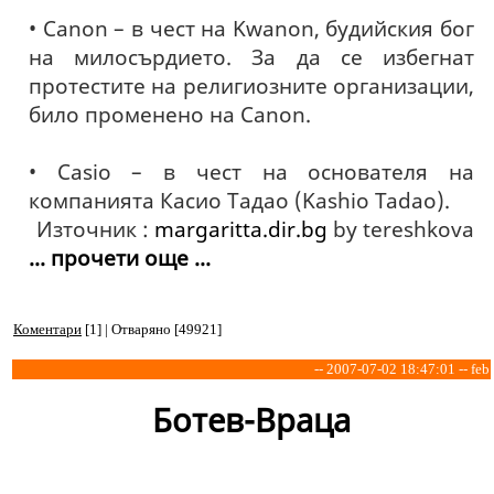
• Canon – в чест на Kwanon, будийския бог
на милосърдието. За да се избегнат
протестите на религиозните организации,
било променено на Canon.
• Casio – в чест на основателя на
компанията Касио Тадао (Kashio Tadao).
Източник :
margaritta.dir.bg
by tereshkova
... прочети още ...
Коментари
[1] | Отваряно [49921]
-- 2007-07-02 18:47:01 -- feb
Ботев-Враца