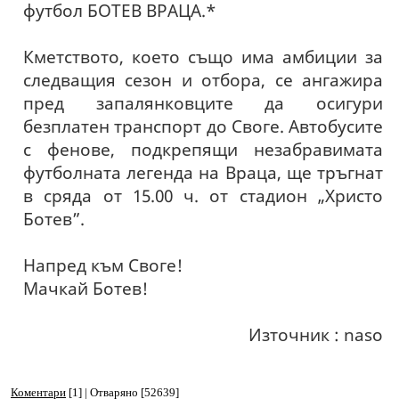
футбол БОТЕВ ВРАЦА.*
Кметството, което също има амбиции за
следващия сезон и отбора, се ангажира
пред запалянковците да осигури
безплатен транспорт до Своге. Автобусите
с фенове, подкрепящи незабравимата
футболната легенда на Враца, ще тръгнат
в сряда от 15.00 ч. от стадион „Христо
Ботев”.
Напред към Своге!
Мачкай Ботев!
Източник : naso
Коментари
[1] | Отваряно [52639]