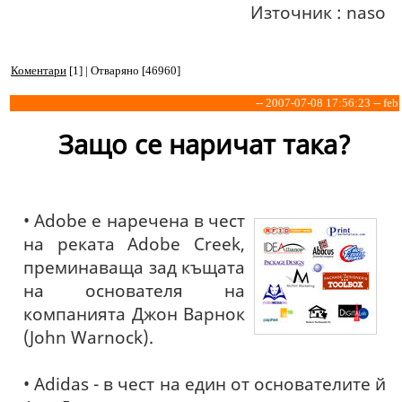
Източник : naso
Коментари
[1] | Отваряно [46960]
-- 2007-07-08 17:56:23 -- feb
Защо се наричат така?
• Adobe е наречена в чест
на реката Adobe Creek,
преминаваща зад къщата
на основателя на
компанията Джон Варнок
(John Warnock).
• Adidas - в чест на един от основателите й