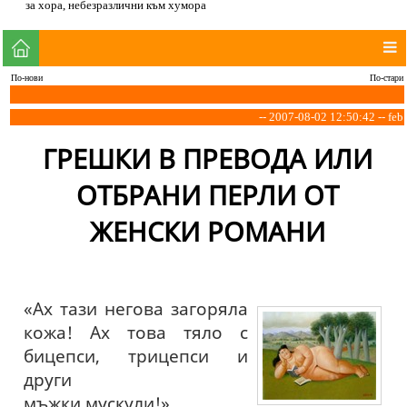
за хора, небезразлични към хумора
По-нови
По-стари
-- 2007-08-02 12:50:42 -- feb
ГРЕШКИ В ПРЕВОДА ИЛИ
ОТБРАНИ ПЕРЛИ ОТ
ЖЕНСКИ РОМАНИ
«Ах тази негова загоряла
кожа! Ах това тяло с
бицепси, трицепси и
други
мъжки мускули!»