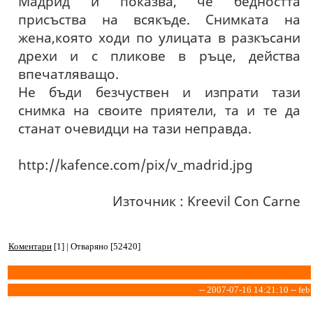
Мадрид и показва, че бедността
присъства на всякъде. Снимката на
жена,която ходи по улицата в разкъсани
дрехи и с пликове в ръце, действа
впечатляващо.
Не бъди безчуствен и изпрати тази
снимка на своите приятели, та и те да
станат очевидци на тази неправда.
http://kafence.com/pix/v_madrid.jpg
Източник : Kreevil Con Carne
Коментари
[1] | Отваряно [52420]
-- 2007-07-16 14:21:10 -- feb