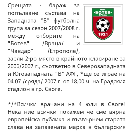
Срещата - бараж за
попълване състава на
Западната "Б" футболна
група за сезон 2007/2008 г.
между отборите на
"Ботев" /Враца/ и
"Чавдар" /Етрополе/,
заели 2-ро място в крайното класиране за
2006/2007 г., съответно в Северозападната
и Югозападната "В" АФГ, *ще се играе на
04.07 /сряда/ 2007 г. от 18.00 ч. на Градския
стадион в гр. Своге.
*/*Всички врачани на 4 юли в Своге!
Нека ние всички покажем че сме вярна
европейска публика и възвърнем старата
слава на запазената марка в българския