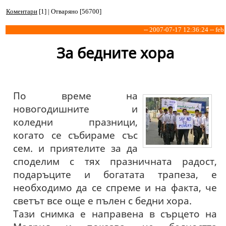
Коментари
[1] | Отваряно [56700]
-- 2007-07-17 12:36:24 -- feb
За бедните хора
По време на
новогодишните и
коледни празници,
когато се събираме със
сем. и приятелите за да
споделим с тях празничната радост,
подаръците и богатата трапеза, е
необходимо да се спреме и на факта, че
светът все още е пълен с бедни хора.
Тази снимка е направена в сърцето на