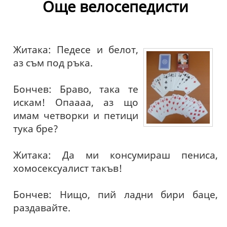
Още велосепедисти
Житака: Педесе и белот,
аз съм под ръка.
Бончев: Браво, така те
искам! Опаааа, аз що
имам четворки и петици
тука бре?
Житака: Да ми консумираш пениса,
хомосексуалист такъв!
Бончев: Нищо, пий ладни бири баце,
раздавайте.