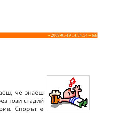
-- 2009-01-19 14:34:54 -- feb
наеш, че знаеш
ез този стадий
рив. Спорът е