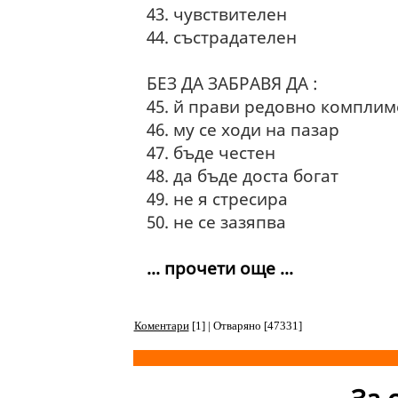
43. чувствителен
44. състрадателен
БЕЗ ДА ЗАБРАВЯ ДА :
45. й прави редовно комплим
46. му се ходи на пазар
47. бъде честен
48. да бъде доста богат
49. не я стресира
50. не се зазяпва
... прочети още ...
Коментари
[1] | Отваряно [47331]