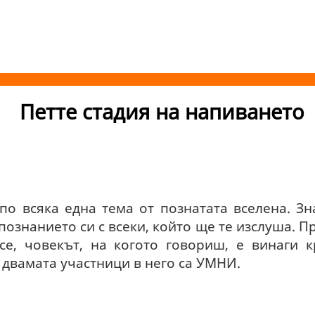
Петте стадия на напиването
по всяка една тема от познатата вселена. З
ознанието си с всеки, който ще те изслуша. Пр
се, човекът, на когото говориш, е винаги к
 двамата участници в него са УМНИ.