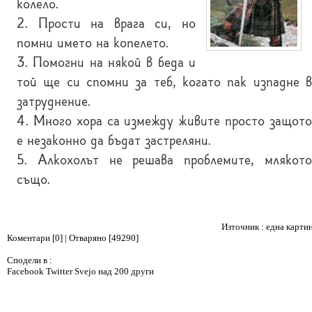
колело.
2. Прости на врага си, но
помни името на копелето.
3. Помогни на някой в беда и
той ще си спомни за теб, когато пак изпадне в
затруднение.
4. Много хора са измежду живите просто защото
е незаконно да бъдат застреляни.
5. Алкохолът не решава проблемите, млякото
също.
Източник : една карти
Коментари [0] | Отваряно [49290]
Сподели в :
Facebook
Twitter
Svejo
над 200 други