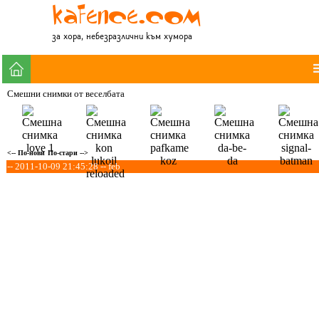
за хора, небезразлични към хумора
Смешни снимки от веселбата
<-- По-нови
По-стари -->
-- 2011-10-09 21:45:28 -- feb