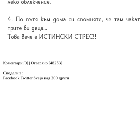
леко облекчение.
4. По пътя към дома си спомняте, че там чакат
трите ви деца...
Това вече е ИСТИНСКИ СТРЕС!!
Коментари [0] | Отваряно [48253]
Сподели в :
Facebook
Twitter
Svejo
над 200 други