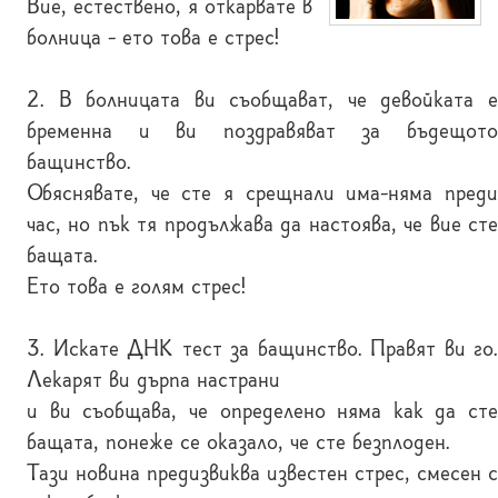
Вие, естествено, я откарвате в
болница - ето това е стрес!
2. В болницата ви съобщават, че девойката е
бременна и ви поздравяват за бъдещото
бащинство.
Обяснявате, че сте я срещнали има-няма преди
час, но пък тя продължава да настоява, че вие сте
бащата.
Ето това е голям стрес!
3. Искате ДНК тест за бащинство. Правят ви го.
Лекарят ви дърпа настрани
и ви съобщава, че определено няма как да сте
бащата, понеже се оказало, че сте безплоден.
Тази новина предизвиква известен стрес, смесен с