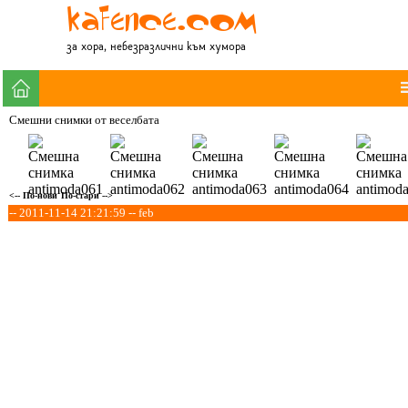
за хора, небезразлични към хумора
Смешни снимки от веселбата
<-- По-нови
По-стари -->
-- 2011-11-14 21:21:59 -- feb