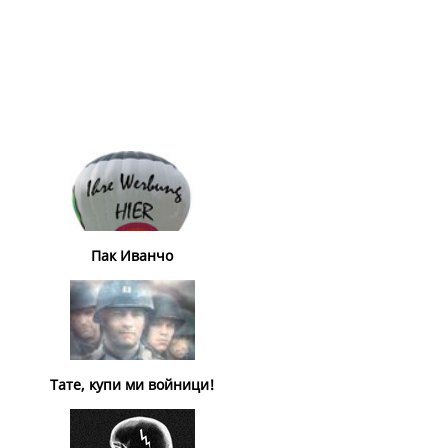
Пак Иванчо
Тате, купи ми войници!