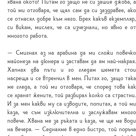
хвана окото! Питам го защо не си зашие джоба, а
той ми отговаря, че щял сам да си заздравее, ако
се отнасял добре към него. Брех какъв екземпляр,
си викам, мислех, че са изчезнали, но явно е от
многото работа.
— Смигнах аз на арабина да ми сложи повечко
майонеза на дюнера и заставам да ям най-накрая.
Хапнах два пъти и го гледам шемета стои
насреща и се втренчил в мен. Питах го, защо така
ме гледа, а той ми отговаря, че според това как
се хранят жените, той разбирал колко са страстни.
И за мен какви му са изводите, попитах, а той ми
каза, че съм изключителна и заслужавам много
повече. Хвана ме за ръката и каза, че ще ме води
на вечеря. — Седнахме в едно бистро, той поръча