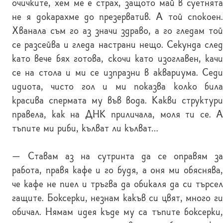
очичките, хем ме е страх, защото май в суетнята
не я докарахме до презерватив. А той спокоен.
Хванала съм го аз значи здраво, а го гледам той
се разсейва и гледа настрани нещо. Секунда след
като вече бях готова, скочи като изоглавен, качи
се на стола и ми се изпразни в аквариума. Седи
идиота, чисто гол и ми показва колко била
красива спермата му във вода. Какви структури
правела, как на ДНК приличала, моля ти се. А
тъпите ми риби, кълват ли кълват…
— Ставам аз на сутринта да се оправям за
работа, правя кафе и го будя, а оня ми обяснява,
че кафе не пиел и тръгва да обикаля да си търсел
гащите. Боксерки, незнам какъв си цвят, много ги
обичал. Нямам идея къде му са тъпите боксерки,