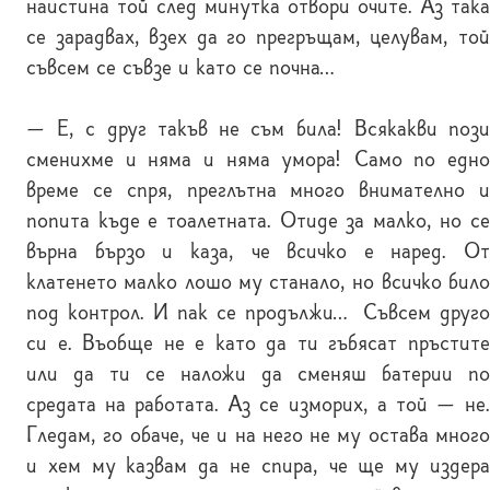
наистина той след минутка отвори очите. Аз така
се зарадвах, взех да го прегръщам, целувам, той
съвсем се съвзе и като се почна…
— Е, с друг такъв не съм била! Всякакви пози
сменихме и няма и няма умора! Само по едно
време се спря, преглътна много внимателно и
попита къде е тоалетната. Отиде за малко, но се
върна бързо и каза, че всичко е наред. От
клатенето малко лошо му станало, но всичко било
под контрол. И пак се продължи… Съвсем друго
си е. Въобще не е като да ти гъбясат пръстите
или да ти се наложи да сменяш батерии по
средата на работата. Аз се изморих, а той — не.
Гледам, го обаче, че и на него не му остава много
и хем му казвам да не спира, че ще му издера