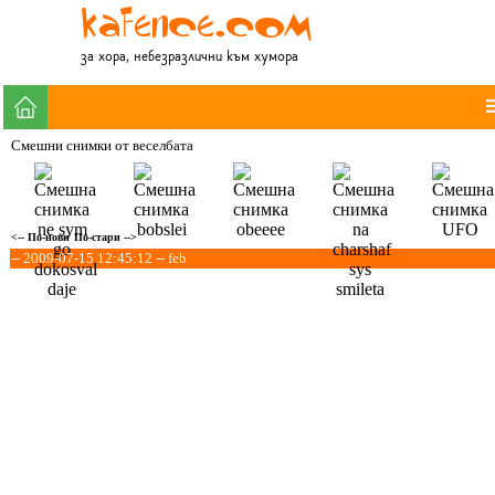
за хора, небезразлични към хумора
Смешни снимки от веселбата
<-- По-нови
По-стари -->
-- 2009-07-15 12:45:12 -- feb