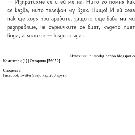
— Изпратихме се и ей ме на. Нито го помня как
се казва, нито телефон му взех. Нищо! И ей сега
пак ще ходя при арабите, защото още баба ми ми
разправяше, че сърничките се бият, където пият
вода, а мъжете — където ядат.
Източник :
humorbg-haribo.blogspot.
Коментари [1] | Отваряно [56952]
Сподели в :
Facebook
Twitter
Svejo
над 200 други