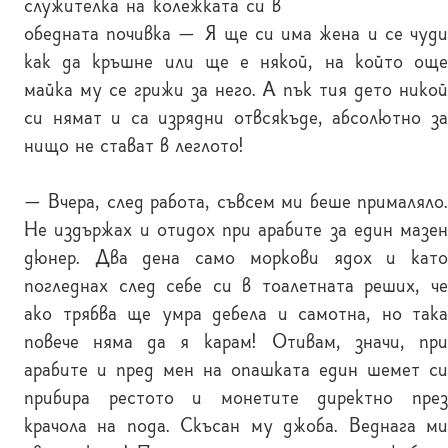
служителка на колежката си в
обедната почивка — Я ще си има жена и се чуди
как да кръшне или ще е някой, на който още
майка му се грижи за него. А пък тия дето никой
си нямат и са изрядни отвсякъде, абсолютно за
нищо не стават в леглото!
— Вчера, след работа, съвсем ми беше прималяло.
Не издържах и отидох при арабите за един мазен
дюнер. Два дена само моркови ядох и като
погледнах след себе си в тоалетната реших, че
ако трябва ще умра дебела и самотна, но така
повече няма да я карам! Отивам, значи, при
арабите и пред мен на опашката един шемет си
прибира рестото и монетите директно през
крачола на пода. Скъсан му джоба. Веднага ми