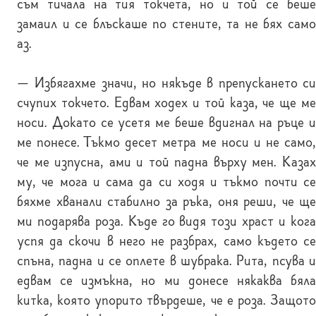
съм тичала на тия токчета, но и той се беше
замаил и се блъскаше по стените, та не бях само
аз.
— Избягахме значи, но някъде в препускането си
счупих токчето. Едвам ходех и той каза, че ще ме
носи. Докато се усетя ме беше вдигнал на ръце и
ме понесе. Тъкмо десет метра ме носи и не само,
че ме изпусна, ами и той падна върху мен. Казах
му, че мога и сама да си ходя и тъкмо почти се
бяхме хванали стабилно за ръка, оня реши, че ще
ми подарява роза. Къде го видя този храст и кога
успя да скочи в него не разбрах, само където се
спъна, падна и се оплете в шубрака. Рита, псува и
едвам се измъкна, но ми донесе някаква бяла
китка, която упорито твърдеше, че е роза. Защото