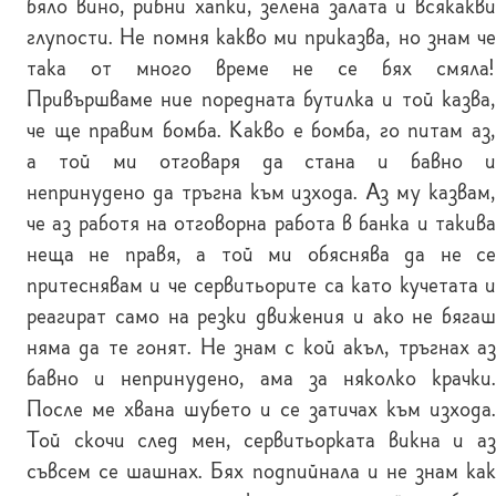
бяло вино, рибни хапки, зелена залата и всякакви
глупости. Не помня какво ми приказва, но знам че
така от много време не се бях смяла!
Привършваме ние поредната бутилка и той казва,
че ще правим бомба. Какво е бомба, го питам аз,
а той ми отговаря да стана и бавно и
непринудено да тръгна към изхода. Аз му казвам,
че аз работя на отговорна работа в банка и такива
неща не правя, а той ми обяснява да не се
притеснявам и че сервитьорите са като кучетата и
реагират само на резки движения и ако не бягаш
няма да те гонят. Не знам с кой акъл, тръгнах аз
бавно и непринудено, ама за няколко крачки.
После ме хвана шубето и се затичах към изхода.
Той скочи след мен, сервитьорката викна и аз
съвсем се шашнах. Бях подпийнала и не знам как