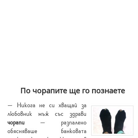
По чорапите ще го познаете
— Никога не си хващай за
любовник мъж със здрави
чорапи
— разпалено
обясняваше банковата