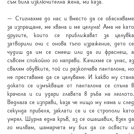
съм била изключителна жена, ми каза.
— Стигнахме до нас и вместо да се обясняваме
за изпращане, ме хвана и ме целуна! Ама не като
другите, които се приближават за целувка
затворили очи с онова тъпо изражение, дето се
чудиш да им се смееш или да ги фраснеш, а
съвсем спокойно го направи. Качихме се унас, аз
свалям обувките, той си разкопчава панталона, но
не преставаме да се целуваме. И какво му стана
докато се измъкваше от панталона се спъна в
крачола и си удари главата в ръба на леглото.
Веднага се изправи, каза че нищо му няма и след
секунда прибеля, заклати се и се строполи като
умрял. Шурна една кръв, аз се ошашавих, взех да
го милвам, шамарчета му бих да се освясти и