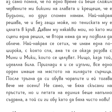
аз само помня, че по едно време си беше сложил
червените ми бикини на главата и крещеше, че е
Будьони, но друг спомен нямам. Най-накрая
решава, че и без гащи може, но тениската му е
цялата в кръв. Давам му някакви мои, но като ми
сцепи една реших, че втора няма да му позволя да
облече. Най-накрая се сетих, че имам една по-
широка, с която спя, ама тя се оказа розова с
Мини и Мики, които се целуват. Нищо, каза той,
идеална била. Приглади я и се изпъчи, все едно
орден имаше на мястото на хилядите сърчица.
После тръгна да си обува чорапите и ей тогава
вече ме осени! Не само, че бяха скъсани на
пръстите, но и петата на единия беше напълно
съдрана, а той си ги обу като да бяха чисто нови!