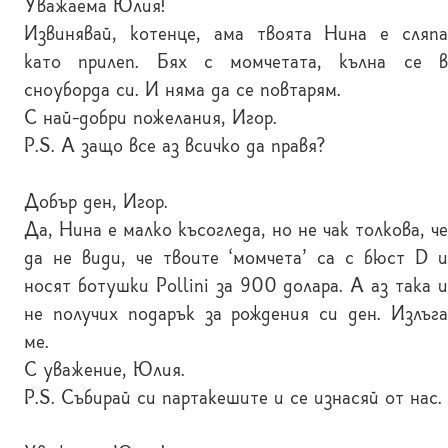
Уважаема Юлия!
Извинявай, котенце, ама твоята Нина е сляпа
като прилеп. Бях с момчетата, кълна се в
сноуборда си. И няма да се повтарям.
С най-добри пожелания, Игор.
P.S. А защо все аз всичко да правя?
Добър ден, Игор.
Да, Нина е малко късогледа, но не чак толкова, че
да не види, че твоите ‘момчета’ са с бюст D и
носят ботушки Pollini за 900 долара. А аз така и
не получих подарък за рождения си ден. Излъга
ме.
С уважение, Юлия.
P.S. Събирай си партакешите и се изнасяй от нас.