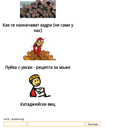
Как се назначават кадри (не само у
нас)
Пуйка с уиски - рецепта за мъже
Катаджийски виц
nick | коментар