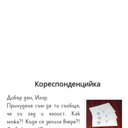
Кореспонденцийка
Добър ден, Игор.
Принудена съм да ти съобщя,
че си гад и егоист. Как
можа?! Къде се запиля вчера?!