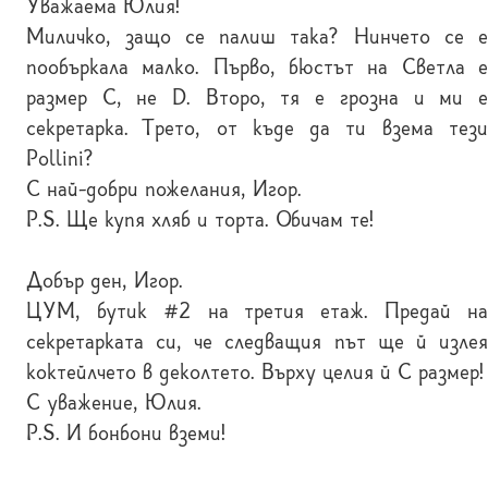
Уважаема Юлия!
Миличко, защо се палиш така? Нинчето се е
пообъркала малко. Първо, бюстът на Светла е
размер C, не D. Второ, тя е грозна и ми е
секретарка. Трето, от къде да ти взема тези
Pollini?
С най-добри пожелания, Игор.
P.S. Ще купя хляб и торта. Обичам те!
Добър ден, Игор.
ЦУМ, бутик #2 на третия етаж. Предай на
секретарката си, че следващия път ще й излея
коктейлчето в деколтето. Върху целия й С размер!
С уважение, Юлия.
P.S. И бонбони вземи!