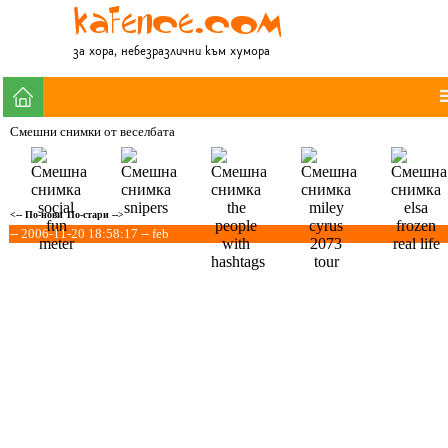
за хора, небезразлични към хумора
Смешни снимки от веселбата
<-- По-нови
По-стари -->
-- 2006-11-20 18:58:17 -- feb