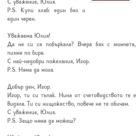
С уважение, Юлия.
P.S. Купи хляб: един бял и
един черен.
Уважаема Юлия!
Да не си се побъркала? Вчера бях с момчета,
пихме по бира.
С най-недобри пожелания, Игор.
P.S. Няма да мога.
Добър ден, Игор.
Игор, ти си тъпак. Нина от счетоводството те е
видяла. Ти си нищожество, повече не те обичам.
С уважение, Юлия.
P.S. Защо няма да можеш?