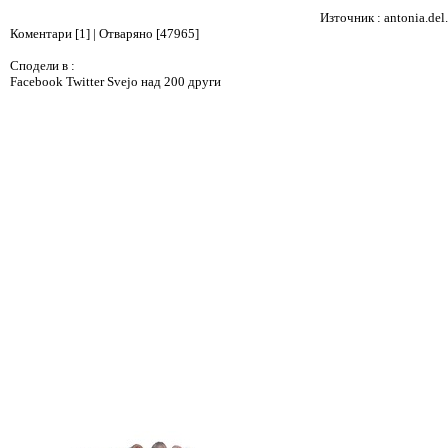
Източник :
antonia.del
Коментари [1] | Отваряно [47965]
Сподели в :
Facebook
Twitter
Svejo
над 200 други