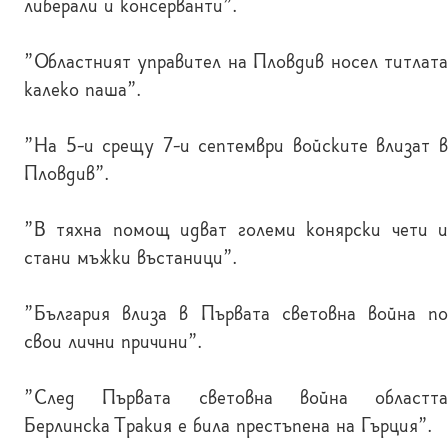
либерали и консерванти".
"Областният управител на Пловдив носел титлата
калеко паша".
"На 5-и срещу 7-и септември войските влизат в
Пловдив".
"В тяхна помощ идват големи конярски чети и
стани мъжки въстаници".
"България влиза в Първата световна война по
свои лични причини".
"След Първата световна война областта
Берлинска Тракия е била престъпена на Гърция".