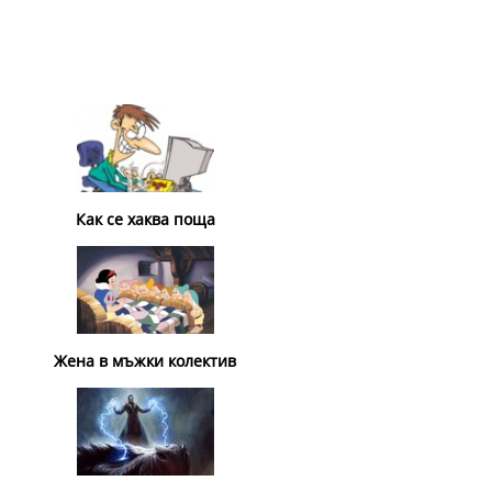
Как се хаква поща
Жена в мъжки колектив