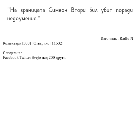
"На границата Симеон Втори бил убит поради
недоумение."
Източник :
Radio 
Коментари [300] | Отваряно [11532]
Сподели в :
Facebook
Twitter
Svejo
над 200 други