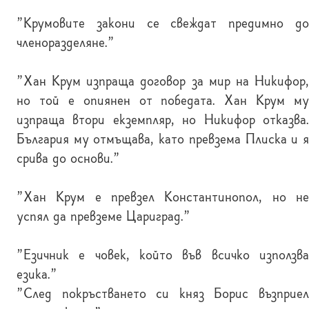
"Крумовите закони се свеждат предимно до
членоразделяне."
"Хан Крум изпраща договор за мир на Никифор,
но той е опиянен от победата. Хан Крум му
изпраща втори екземпляр, но Никифор отказва.
България му отмъщава, като превзема Плиска и я
срива до основи."
"Хан Крум е превзел Константинопол, но не
успял да превземе Цариград."
"Езичник е човек, който във всичко използва
езика."
"След покръстването си княз Борис възприел