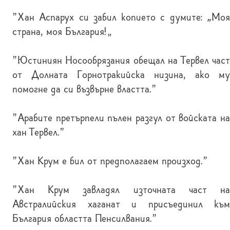
"Хан Аспарух си забил копието с думите: „Моя
страна, моя България!“
"Юстиниян Носообрязания обещал на Тервел част
от Долната Горнотракийска низина, ако му
помогне да си възвърне властта."
"Арабите претърпели пълен разгул от войската на
хан Тервел."
"Хан Крум е бил от предполагаем произход."
"Хан Крум завладял източната част на
Австралийския хаганат и присъединил към
България областта Пенсилвания."