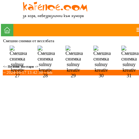
за хора, небезразлични към хумора
Смешни снимки от веселбата
<-- По-нови
По-стари -->
-- 2024-10-17 13:42:39 -- feb