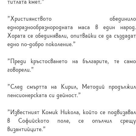
титлата кмет."
"Християнството обединило
едноразнообразнородната маса в един народ.
Хората се обединявали, опитвайки се да създадат
едно по-добро поколение."
"Преди кръстосването на българите, те само
говорели."
"След смъртта на Кирил, Методий продължил
пенсионерската си дейност."
"Известният Комик Никола, който се подвизавал
в Софийското поле, се опълчил срещу
византийците."