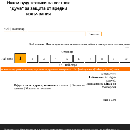
Някои вуду техники на вестник
"Дума" за защита от вредни
излъчвания
nick | коментар
Бой нямаше. Имаше превантивно-възпитателна дейност, извършена с голяма дина
----
Страница :
1
Най-ново
2
3
4
5
6
7
8
9
10
>>
Най-старо
за контакти, разклонители, щепсели и други ел.материали : feb [маймунско а] kafence [точка] com
©2002-2026
kafence.com
All rights
reserved.
Maintained by
Linux на
Оферти за екскурзии, почивки и хотели
|
Защита на
български
данните
|
Условия за ползване
exec : 0.03
Използваме бисквитки за да персонализираме съдържанието и рекламите, за добавките за