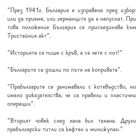
"През 1941г. България е изправена пред избор:
или да приеме, или германците да я напуснат. При
това положение България се присъединява към
Тристайния акт".
"Историята се пише с кръв, а се чете с пот!"
"Българите са дошли по пътя на копривата".
"Прабългарите се занимавали с котевъдство, но
имало доказателства, че са правели и пластични
операции".
"Вторият човек след хана бил тахана. Други
прабългарски титли са кафтан и минижупан."