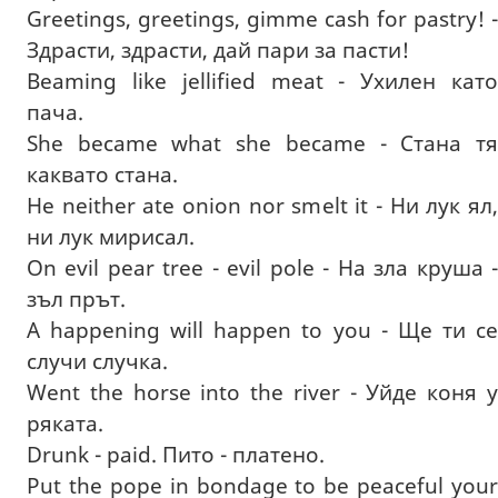
Greetings, greetings, gimme cash for pastry! -
Здрасти, здрасти, дай пари за пасти!
Beaming like jellified meat - Ухилен като
пача.
She became what she became - Стана тя
каквато стана.
He neither ate onion nor smelt it - Ни лук ял,
ни лук мирисал.
On evil pear tree - evil pole - На зла круша -
зъл прът.
A happening will happen to you - Ще ти се
случи случка.
Went the horse into the river - Уйде коня у
ряката.
Drunk - paid. Пито - платено.
Put the pope in bondage to be peaceful your