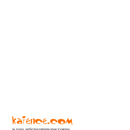
за хора, небезразлични към хумора