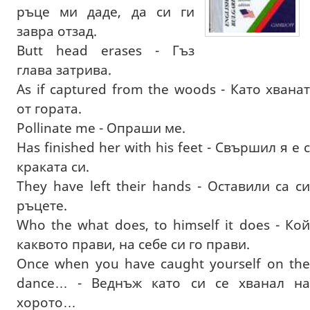
ръце ми даде, да си ги
завра отзад.
Butt head erases - Гъз
глава затрива.
As if captured from the woods - Като хванат
от гората.
Pollinate me - Oпраши ме.
Has finished her with his feet - Свършил я е с
краката си.
They have left their hands - Оставили са си
ръцете.
Who the what does, to himself it does - Кой
каквото прави, на себе си го прави.
Once when you have caught yourself on the
dance… - Веднъж като си се хванал на
хорото…