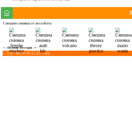
Смешни снимки от веселбата
<-- По-нови
По-стари -->
-- 2007-08-30 16:12:45 -- feb