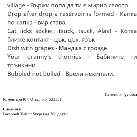
village - Вържи попа да ти е мирно селото.
Drop after drop a reservoir is formed - Капка
по капка - вир става.
Cat licks socket: tsuck, tsuck, Alas! - Котка
ближе контакт - цък, цък, язък!
Dish with grapes - Манджа с грозде.
Your granny’s thornies - Бабините ти
трънкини.
Bubbled not boiled - Врели-некипели.
Източник :
getoto.
Коментари [0] | Отваряно [53338]
Сподели в :
Facebook
Twitter
Svejo
над 200 други