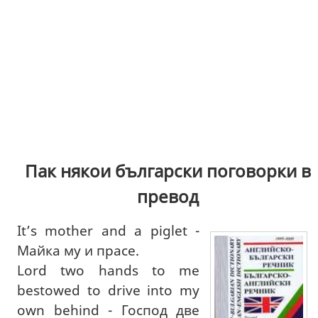
Пак някои български поговорки в
превод
It’s mother and a piglet -
Майка му и прасе.
Lord two hands to me
bestowed to drive into my
own behind - Господ две