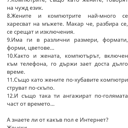
на чужд език.
8.Жените и компютрите най-много се
харесват на мъжете. Макар че, разбира се,
се срещат и изключения.
9.Има ги в различни размери, формати,
форми, цветове...
10.Както и жената, компютърът, включен
към телефона, го държи зает доста дълго
време.
11.Също като жените по-хубавите компютри
струват по-скъпо.
12.И също така ти ангажират по-голямата
част от времето...
A знаете ли от какъв пол е Интернет?
Женски.