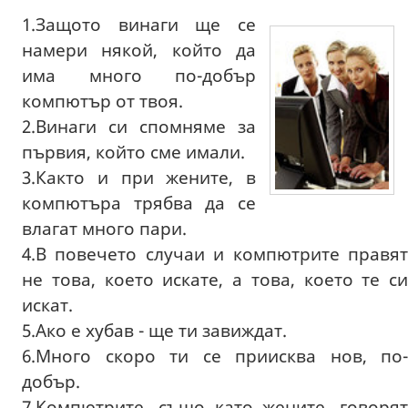
1.Защото винаги ще се
намери някой, който да
има много по-добър
компютър от твоя.
2.Винаги си спомняме за
първия, който сме имали.
3.Както и при жените, в
компютъра трябва да се
влагат много пари.
4.В повечето случаи и компютрите правят
не това, което искате, а това, което те си
искат.
5.Ако е хубав - ще ти завиждат.
6.Много скоро ти се приисква нов, по-
добър.
7.Компютрите, също като жените, говорят