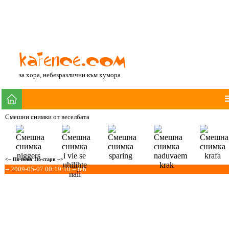
за хора, небезразлични към хумора
Смешни снимки от веселбата
<-- По-нови
По-стари -->
-- 2009-05-07 00:19:10 -- feb