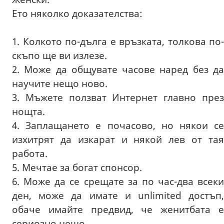
Ето няколко доказателства:
1. Колкото по-дълга е връзката, толкова по-
скъпо ще ви излезе.
2. Може да общувате часове наред без да
научите нещо ново.
3. Мъжете ползват Интернет главно през
нощта.
4. Заплащането е почасово, но някои се
изхитрят да изкарат и някой лев от тая
работа.
5. Мечтае за богат спонсор.
6. Може да се срещате за по час-два всеки
ден, може да имате и unlimited достъп,
обаче имайте предвид, че женитбата е
сериозно нещо.